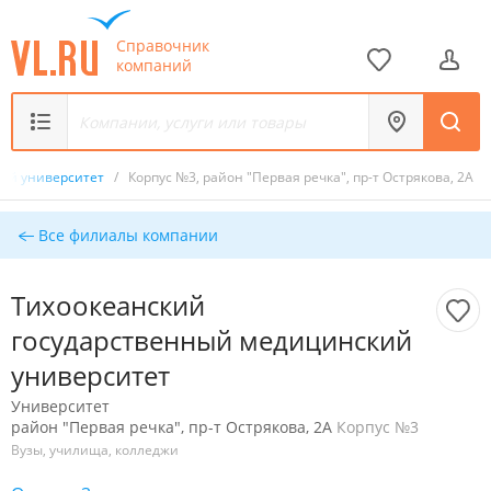
Справочник
компаний
кий университет
/
Корпус №3, район "Первая речка", пр-т Острякова, 2А
Все филиалы компании
Тихоокеанский
государственный медицинский
университет
Университет
район "Первая речка", пр-т Острякова, 2А
Корпус №3
Вузы, училища, колледжи