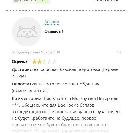
Спасибо
6
Аноним
Отзывов
1
отредактировано 5 июля 2019 г.
Оценка:
Достоинства:
хорошая базовая подготовка (первые
3 года)
Недостатки:
все что после 3 лет обучения
(исключений нет)
Комментарий:
Поступайте в Москву или Питер или
***. Обещаю, что для Вас кроме баллов
аккредитации после окончания данного вуза ничего
не будет...работайте на будущее, первое
впечатление не будет обманчиво...в деканате
работают *** не знающие ни этики, ни закона.