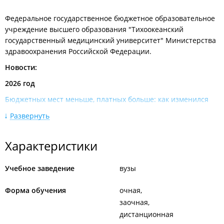
Федеральное государственное бюджетное образовательное
учреждение высшего образования "Тихоокеанский
государственный медицинский университет" Министерства
здравоохранения Российской Федерации.
Новости:
2026 год
Бюджетных мест меньше, платных больше: как изменился
приём в вузы Владивостока​.
Развернуть
Студенты-медики во Владивостоке боятся остаться без мест
в общежитии​.
Характеристики
Университеты во Владивостоке оказались в числе лучших в
стране по трудоустройству выпускников​.
Учебное заведение
вузы
С этой недели в университетах и колледжах Владивостока
Форма обучения
очная
начнутся дни открытых дверей для поступающих.
заочная
Пять университетов Приморья вошли в рейтинг лучших
дистанционная
вузов на Дальнем Востоке​.