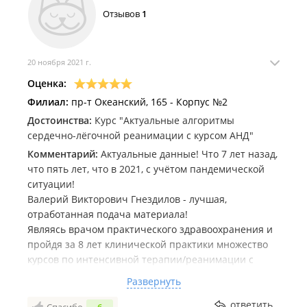
Отзывов
1
засиделись на местах ,оттого и
злые,раздраженные,студентов считают за дерьмо
(если уж так по-честному). Добиться чего то в
деканате нереально! Вас там пошлют! Все решается
20 ноября 2021 г.
материально!!!
Оценка:
Филиал:
пр-т Океанский, 165 - Корпус №2
Достоинства:
Курс "Актуальные алгоритмы
сердечно-лёгочной реанимации с курсом АНД"
Комментарий:
Актуальные данные! Что 7 лет назад,
что пять лет, что в 2021, с учётом пандемической
ситуации!
Валерий Викторович Гнездилов - лучшая,
отработанная подача материала!
Являясь врачом практического здравоохранения и
пройдя за 8 лет клинической практики множество
курсов по интенсивной терапии/реанимации с
уверенностью заявляю, что курс нашего ТГМУ
Развернуть
лучший (даже среди Питерских, Московских учебно-
симуляционных циклов). Спасибо!
ответить