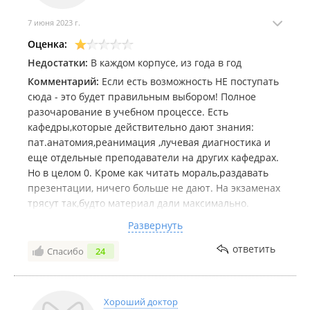
вузах Владивостока подорожало ещё на 10%
.
7 июня 2023 г.
В двух вузах Владивостока стало меньше бюджетных мест, в
трёх — больше
.
Оценка:
Шесть лет позади: во Владивостоке более трёхсот медиков
Недостатки:
В каждом корпусе, из года в год
получили дипломы
.
Комментарий:
Если есть возможность НЕ поступать
сюда - это будет правильным выбором! Полное
В аудитории медицинского университета во Владивостоке
разочарование в учебном процессе. Есть
из-за порыва ветра обвалился потолок
.
кафедры,которые действительно дают знания:
2024 год
пат.анатомия,реанимация ,лучевая диагностика и
еще отдельные преподаватели на других кафедрах.
Учёные ДВФУ, ТГМУ и Приморского онкодиспансера создали
Но в целом 0. Кроме как читать мораль,раздавать
керамический щиток для защиты глаз пациентов при
презентации, ничего больше не дают. На экзаменах
лучевой терапии
.
трясут так,будто материал дали максимально.
Робот-фармацевт собирает лекарства в инновационной
Опираются на оценки в зачетке,а не знания
Развернуть
аптеке при ТГМУ во Владивостоке
.
студента. Красные дипломы оттого и красные,что
многим достались просто за их зубреж,а не
ответить
Спасибо
24
клиническое мышление. Для студентов
максимально идиотское расписание с перерывами
по 2-3часа,столовых и зон отдыха нет нигде. Все
Хороший доктор
бегают в соседние магазины. Преподаватели