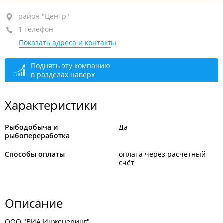
район "Центр", ул. Мордовцева, 3
район "Центр"
1 телефон
оф. 601
Показать адреса и контакты
+7 964 439-46-08
закрыто, откроется в 09:00
Поднять эту компанию
в разделах наверх
Характеристики
Рыбодобыча и
Да
рыбопереработка
Способы оплаты
оплата через расчётный
счёт
Описание
ООО "ВИА Инженеринг".