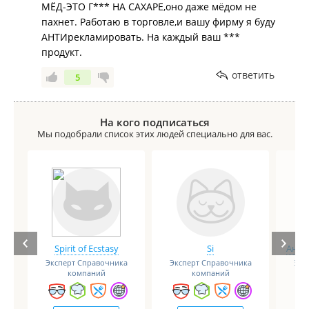
МЁД-ЭТО Г*** НА САХАРЕ,оно даже мёдом не
пахнет. Работаю в торговле,и вашу фирму я буду
АНТИрекламировать. На каждый ваш ***
продукт.
ответить
5
На кого подписаться
Мы подобрали список этих людей специально для вас.
Spirit of Ecstasy
Si
Анге
Эксперт Справочника
Эксперт Справочника
Экс
компаний
компаний