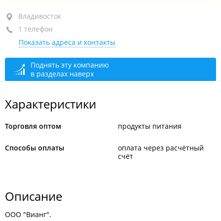
ул. Рыбацкая, 56 стр. 1
Владивосток
1 телефон
+7 (423) 238-38-63
Показать адреса и контакты
сегодня закрыто
Поднять эту компанию
в разделах наверх
Характеристики
Торговля оптом
продукты питания
Способы оплаты
оплата через расчётный
счёт
Описание
ООО "Вианг".