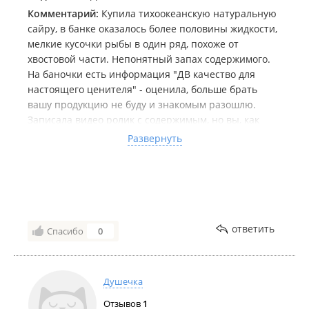
Комментарий:
Купила тихоокеанскую натуральную
сайру, в банке оказалось более половины жидкости,
мелкие кусочки рыбы в один ряд, похоже от
хвостовой части. Непонятный запах содержимого.
На баночки есть информация "ДВ качество для
настоящего ценителя" - оценила, больше брать
вашу продукцию не буду и знакомым разошлю.
Записала видео ролик с содержимым, но вы, как
оказалось, предусмотрительны и ролики не
Развернуть
позволяете прикреплять. Стыдно торговать такой
продукцией и обирать потребителей - крохоборы!
ответить
Спасибо
0
Душечка
Отзывов
1