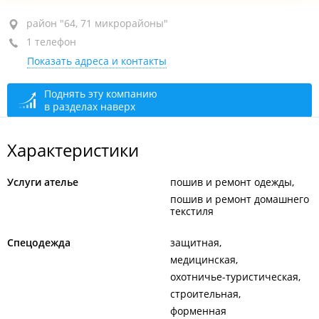
район "64, 71 микрорайоны", ул. Стрелковая, 65
район "64, 71 микрорайоны"
1 телефон
+7 924 134-13-23
Показать адреса и контакты
сегодня закрыто
Поднять эту компанию
в разделах наверх
Характеристики
Услуги ателье
пошив и ремонт одежды
пошив и ремонт домашнего
текстиля
Спецодежда
защитная
медицинская
охотничье-туристическая
строительная
форменная