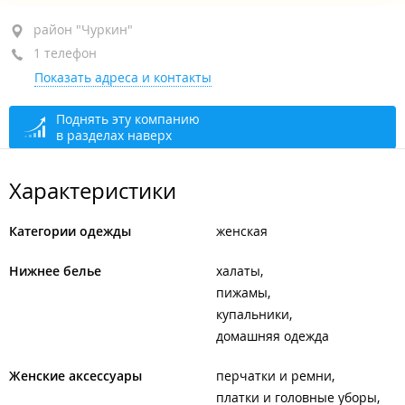
район "Чуркин", ул. Терешковой, 17В
район "Чуркин"
1 телефон
1-й этаж
Показать адреса и контакты
+7 950 280-00-07
закрыто, откроется через 3 мин.
Поднять эту компанию
в разделах наверх
Характеристики
Категории одежды
женская
Нижнее белье
халаты
пижамы
купальники
домашняя одежда
Женские аксессуары
перчатки и ремни
платки и головные уборы