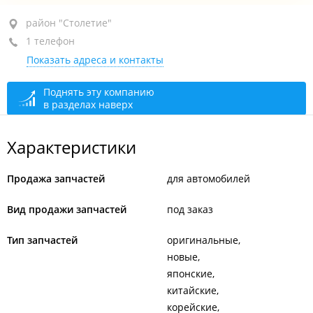
район "Столетие", ул. Камская, 1Б стр. 5
район "Столетие"
1 телефон
+7 924 002-03-03
Показать адреса и контакты
закрыто, откроется в 10:00
Поднять эту компанию
в разделах наверх
Характеристики
Продажа запчастей
для автомобилей
Вид продажи запчастей
под заказ
Тип запчастей
оригинальные
новые
японские
китайские
корейские