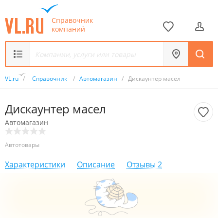
Справочник
компаний
VL.ru
/
Справочник
/
Автомагазин
/
Дискаунтер масел
Дискаунтер масел
Автомагазин
Автотовары
Характеристики
Описание
Отзывы
2