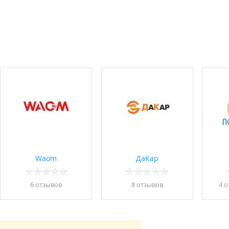
Waom
ДаКар
6 отзывов
8 отзывов
4 о