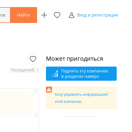
Найти
ток
Вход и регистрация
Может пригодиться
Посещений: 1
Поднять эту компанию
в разделах наверх
Хочу управлять информацией
этой компании.