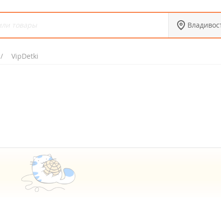
Владивос
VipDetki