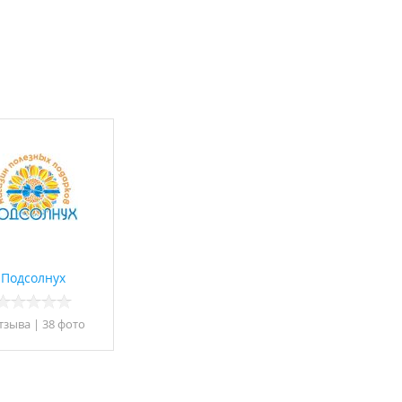
Подсолнух
тзывa
|
38 фото