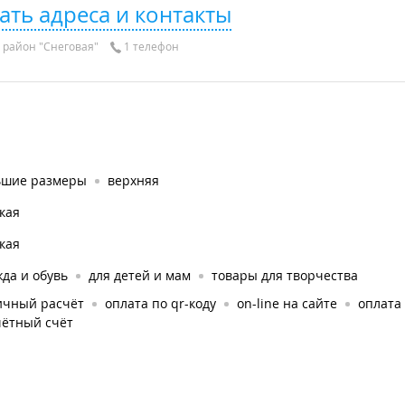
ать адреса и контакты
район "Снеговая"
1 телефон
ьшие размеры
верхняя
кая
кая
да и обувь
для детей и мам
товары для творчества
ичный расчёт
оплата по qr-коду
on-line на сайте
оплата
чётный счёт