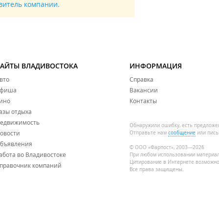
авитель компании.
САЙТЫ ВЛАДИВОСТОКА
ИНФОРМАЦИЯ
вто
Справка
фиша
Вакансии
ино
Контакты
азы отдыха
едвижимость
Обнаружили ошибку, есть предложе
овости
Отправьте нам
сообщение
или пись
бъявления
© ООО «Фарпост», 2003—2026
абота во Владивостоке
При любом использовании материа
Цитирование в Интернете возможно
правочник компаний
Все права защищены.