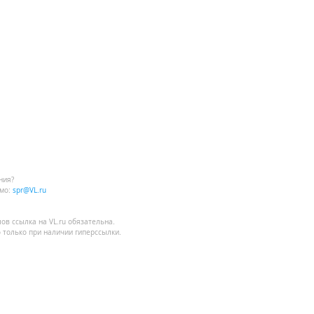
ния?
мо:
spr@VL.ru
лов
ссылка на VL.ru
обязательна.
 только при наличии гиперссылки.