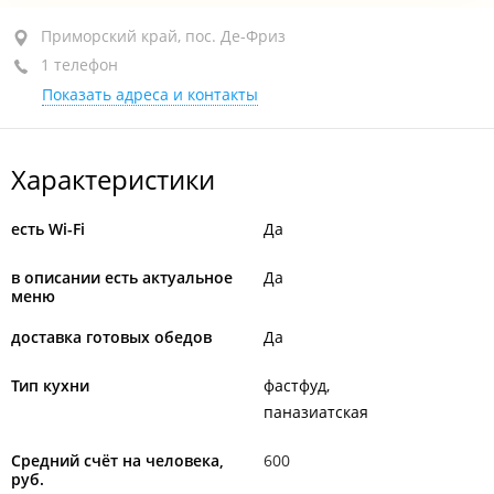
Приморский край, пос. Де-Фриз, ул. Морская 1Б, стр.
Приморский край, пос. Де-Фриз
15
1 телефон
Показать адреса и контакты
+7 914 709-94-21
открыто: 09:30–20:00
Характеристики
есть Wi-Fi
Да
в описании есть актуальное
Да
меню
доставка готовых обедов
Да
Тип кухни
фастфуд
паназиатская
Средний счёт на человека,
600
руб.