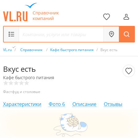
Справочник
компаний
VL.ru
/
Справочник
/
Кафе быстрого питания
/
Вкус есть
Вкус есть
Кафе быстрого питания
Фастфуд и столовые
Характеристики
Фото
6
Описание
Отзывы