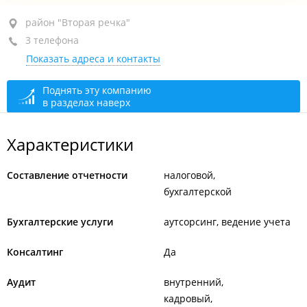
район "Вторая речка", ул. Магнитогорская, 4
район "Вторая речка"
3 телефона
оф. 503
Показать адреса и контакты
+7 (423) 331-83-25
+7 (423) 231-83-25
Поднять эту компанию
в разделах наверх
+7 (423) 277-42-59
сегодня закрыто
Характеристики
Составление отчетности
налоговой
бухгалтерской
Бухгалтерские услуги
аутсорсинг, ведение учета
Консалтинг
Да
Аудит
внутренний
кадровый