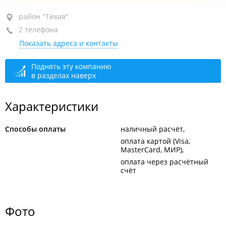
район "Тихая", ул. Космонавтов, 17В
район "Тихая"
2 телефона
+7 914 729-15-30
Показать адреса и контакты
+7 984 191-00-07
сегодня закрыто
Поднять эту компанию
в разделах наверх
Характеристики
Способы оплаты
наличный расчёт
оплата картой (Visa,
MasterCard, МИР)
оплата через расчётный
счёт
Фото