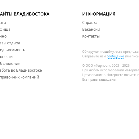
САЙТЫ ВЛАДИВОСТОКА
ИНФОРМАЦИЯ
вто
Справка
фиша
Вакансии
ино
Контакты
азы отдыха
едвижимость
Обнаружили ошибку, есть предложе
овости
Отправьте нам
сообщение
или пись
бъявления
© ООО «Фарпост», 2003—2026
абота во Владивостоке
При любом использовании материа
Цитирование в Интернете возможно
правочник компаний
Все права защищены.