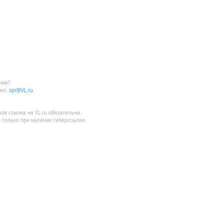
ния?
мо:
spr@VL.ru
лов
ссылка на VL.ru
обязательна.
 только при наличии гиперссылки.