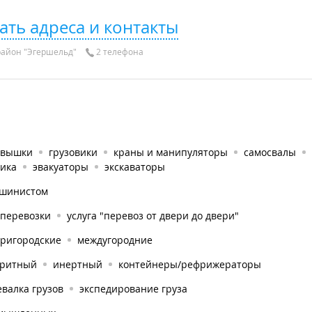
ать адреса и контакты
айон "Эгершельд"
2 телефона
овышки
грузовики
краны и манипуляторы
самосвалы
ника
эвакуаторы
экскаваторы
ашинистом
оперевозки
услуга "перевоз от двери до двери"
тригородские
междугородние
аритный
инертный
контейнеры/рефрижераторы
валка грузов
экспедирование груза