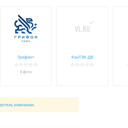
Грифон+
КонТЭК-ДВ
8 фото
авитель компании.