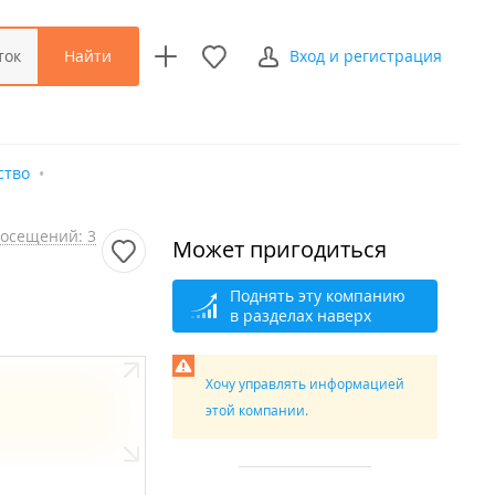
Найти
ток
Вход и регистрация
ство
осещений: 3
Может пригодиться
Поднять эту компанию
в разделах наверх
Хочу управлять информацией
этой компании.