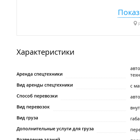
Показ
р
Характеристики
авт
Аренда спецтехники
тех
Вид аренды спецтехники
с м
Способ перевозки
авт
Вид перевозок
вну
Вид груза
габ
Дополнительные услуги для груза
пере
Возведение зданий