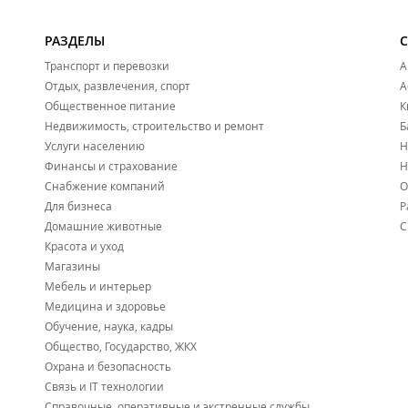
РАЗДЕЛЫ
Транспорт и перевозки
А
Отдых, развлечения, спорт
А
Общественное питание
К
Недвижимость, строительство и ремонт
Б
Услуги населению
Н
Финансы и страхование
Н
Снабжение компаний
О
Для бизнеса
Р
Домашние животные
С
Красота и уход
Магазины
Мебель и интерьер
Медицина и здоровье
Обучение, наука, кадры
Общество, Государство, ЖКХ
Охрана и безопасность
Связь и IT технологии
Справочные, оперативные и экстренные службы