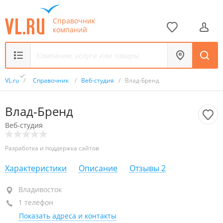
Справочник
компаний
VL.ru
/
Справочник
/
Веб-студия
/
Влад-Бренд
Влад-Бренд
Веб-студия
Разработка и поддержка сайтов
Характеристики
Описание
Отзывы
2
Владивосток
Владивосток
1 телефон
+7 950 281-01-53
Показать адреса и контакты
сегодня закрыто