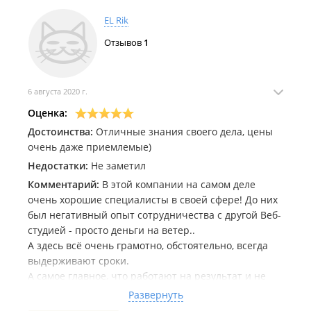
EL Rik
Отзывов
1
6 августа 2020 г.
Оценка:
Достоинства:
Отличные знания своего дела, цены
очень даже приемлемые)
Недостатки:
Не заметил
Комментарий:
В этой компании на самом деле
очень хорошие специалисты в своей сфере! До них
был негативный опыт сотрудничества с другой Веб-
студией - просто деньги на ветер..
А здесь всё очень грамотно, обстоятельно, всегда
выдерживают сроки.
А самое главное, что работают на результат и не
дерут втридорога непонятно за что!
Развернуть
Сотрудничаем с Влад-Брендом уже довольно