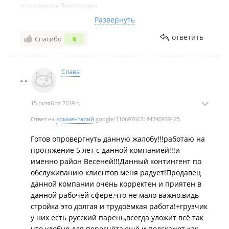
это совсем безпредел.
Есть подозрение, что неадекватный продавец
Развернуть
находился в нетрезвом состоянии.
ответить
Спасибо
6
На просьбы дать телефон директора, этого
заведения, дает свой локальный телефон, который,
так понимаю. находится у нее же на столе.
Слава
Были потрачены время и нервы на эту компанию, в
итоге было все куплено рядом в другой компании с
Трезвыми продавцами.
15 октября 2019 г.
Не советую связываться с данной компанией,
которой плевать на покупателей.
Ответ на
комментарий
google/110697663184740939425
Готов опровергнуть данную жалобу!!!работаю на
протяжение 5 лет с данной компанией!!!и
именно район Весеней!!!Данный контингент по
обслуживанию клиентов меня радует!Продавец
данной компании очень корректен и приятен в
данной рабочей сфере,что не мало важно,видь
стройка это долгая и трудоёмкая работа!+грузчик
у них есть русский парень,всегда уложит всё так
что удобно для пересчёта,ещё и подскажет как