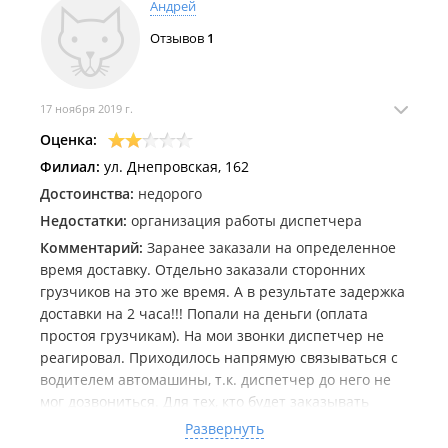
Андрей
Отзывов
1
17 ноября 2019 г.
Оценка:
Филиал:
ул. Днепровская, 162
Достоинства:
недорого
Недостатки:
организация работы диспетчера
Комментарий:
Заранее заказали на определенное
время доставку. Отдельно заказали сторонних
грузчиков на это же время. А в результате задержка
доставки на 2 часа!!! Попали на деньги (оплата
простоя грузчикам). На мои звонки диспетчер не
реагировал. Приходилось напрямую связываться с
водителем автомашины, т.к. диспетчер до него не
мог дозвониться. Для тех, кто будет заказывать
доставку - на доставке всего две машины 5 т. и 2 т.
Развернуть
(со слов диспетчера). Считаю работу диспетчера