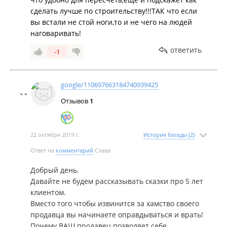
сделать лучше по строительству!!!ТАК что если
вы встали не стой ноги,то и не чего на людей
наговаривать!
ответить
-1
google/110697663184740939425
Отзывов
1
22 октября 2019 г.
История беседы (2)
Ответ на
комментарий
Слава
Добрый день.
Давайте не будем рассказывать сказки про 5 лет
клиентом.
Вместо того чтобы извинится за хамство своего
продавца вы начинаете оправдываться и врать!
Почему ВАШ продавец позволяет себе