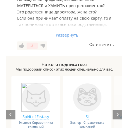
МАТЕРИТЬСЯ и ХАМИТЬ при трех клиентах?
Это родственница директора, жена его?
Если она принимает оплату на свою карту, то я
так понимаю что это все таки родственница.
Развернуть
Продавец находится на своем рабочем месте,
БУДЬТЕ ДОБРЫ соблюдать правила вежливости,
ответить
-1
вы не на базаре сидите!!!
Да и скучающего узбека на улице может
На кого подписаться
наблюдать любой проезжающий, не надо и тут
Мы подобрали список этих людей специально для вас.
обманывать!!
Spirit of Ecstasy
Si
Анге
Эксперт Справочника
Эксперт Справочника
Экс
компаний
компаний