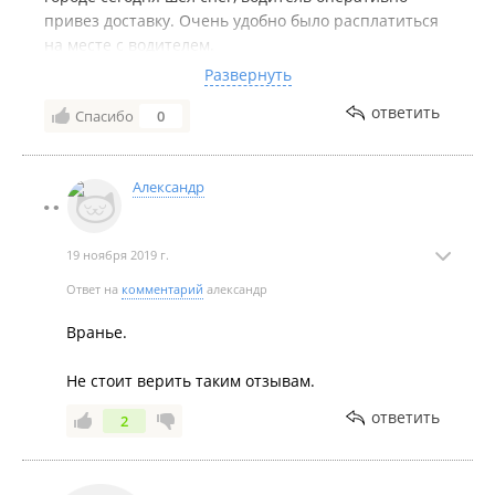
привез доставку. Очень удобно было расплатиться
на месте с водителем.
Будем ещё обращаться в эту организацию по мере
Развернуть
необходимости.
ответить
Спасибо
0
Александр
19 ноября 2019 г.
Ответ на
комментарий
александр
Вранье.
Не стоит верить таким отзывам.
ответить
2