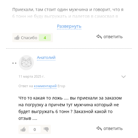
Приехали, там стоит один мужчина и говорит, что я
6 тонн не буду выгружать и палетов в самосвал я
поставлю столько, сколько посчитаю нужным.
Развернуть
Вместо 6 он поставил 3. Наша машина уехала
ответить
Спасибо
4
полупустая-пришлось платить за вторую ходку.
Потратили из-за споров кучу времени и
переплатили на объекте за ожидание.
Анатолий
Никому не советую сталкиваться с данной фирмой.
11 марта 2025 г.
Ответ на
комментарий
Егор
Что то какая то ложь .... вы приехали за заказом
на погрузку а причём тут мужчина который не
будет выгружать 6 тонн ? Заказной какой то
отзыв ....
ответить
0