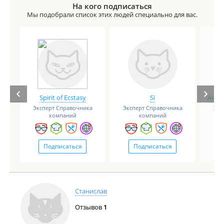
На кого подписаться
Мы подобрали список этих людей специально для вас.
Spirit of Ecstasy
Si
Анге
Эксперт Справочника
Эксперт Справочника
Экс
компаний
компаний
Подписаться
Подписаться
Станислав
Отзывов
1