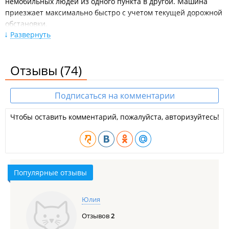
немобильных людей из одного пункта в другой. Машина
приезжает максимально быстро с учетом текущей дорожной
обстановки.
Развернуть
Экипаж вежлив, пунктуален, избавит от забот, связанных с
передвижением людей с ограниченными
возможностями, имеет большой опыт работы в
Отзывы
(74)
транспортировке лежачих людей и инвалидов.
Для транспортировки используется специализированная
Подписаться на комментарии
машина, оборудованная всем необходимым
для передвижения.
Чтобы оставить комментарий, пожалуйста, авторизуйтесь!
Возможна оплата переводом с карты на карту.
Популярные отзывы
Юлия
Отзывов
2