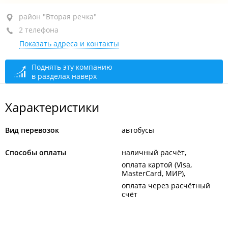
район "Вторая речка", пр-т 100-летия Владивостока,
район "Вторая речка"
84
2 телефона
Показать адреса и контакты
+7 994 001-14-03
+7 908 448-08-03
Поднять эту компанию
в разделах наверх
закрыто, откроется в 07:00
Характеристики
Вид перевозок
автобусы
Способы оплаты
наличный расчёт
оплата картой (Visa,
MasterCard, МИР)
оплата через расчётный
счёт