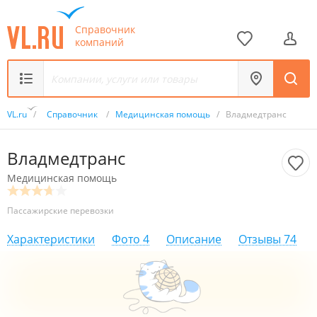
Справочник
компаний
VL.ru
/
Справочник
/
Медицинская помощь
/
Владмедтранс
Владмедтранс
Медицинская помощь
Пассажирские перевозки
Характеристики
Фото
4
Описание
Отзывы
74