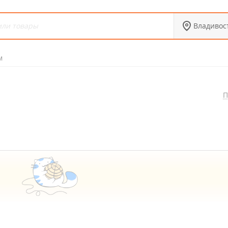
Владивос
м
П