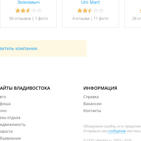
Экономыч
Uni Mart
56 отзывов
|
1 фото
4 отзывa
|
11 фото
26 о
авитель компании.
САЙТЫ ВЛАДИВОСТОКА
ИНФОРМАЦИЯ
вто
Справка
фиша
Вакансии
ино
Контакты
азы отдыха
едвижимость
Обнаружили ошибку, есть предложе
овости
Отправьте нам
сообщение
или пись
бъявления
© ООО «Фарпост», 2003—2026