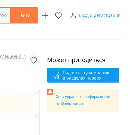
Найти
ток
Вход и регистрация
осещений: 1
Может пригодиться
Поднять эту компанию
в разделах наверх
Хочу управлять информацией
этой компании.