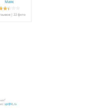
Маяк
тзывов
|
22 фото
ния?
мо:
spr@VL.ru