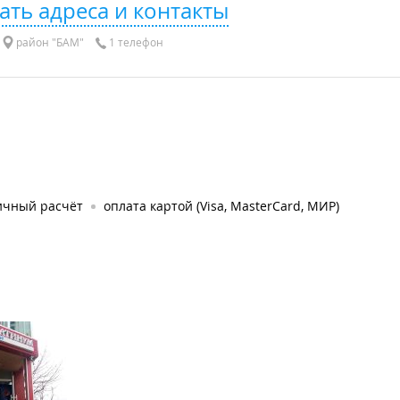
ать адреса и контакты
район "БАМ"
1 телефон
ичный расчёт
оплата картой (Visa, MasterCard, МИР)