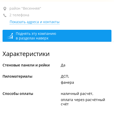
район "Весенняя", ул. Заречная, 37 стр. 2
район "Весенняя"
2 телефона
+7 (423) 255-47-01
Показать адреса и контакты
+7 (423) 255-05-44
По предварительному звонку
сегодня закрыто
Поднять эту компанию
в разделах наверх
Характеристики
Стеновые панели и рейки
Да
Пиломатериалы
ДСП
фанера
Способы оплаты
наличный расчёт
оплата через расчётный
счёт