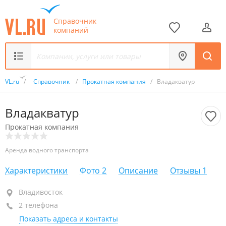
Справочник
компаний
VL.ru
/
Справочник
/
Прокатная компания
/
Владакватур
Владакватур
Прокатная компания
Аренда водного транспорта
Характеристики
Фото
2
Описание
Отзывы
1
Владивосток
Владивосток
2 телефона
+7 914 790-83-48
Показать адреса и контакты
+7 902 481-93-67