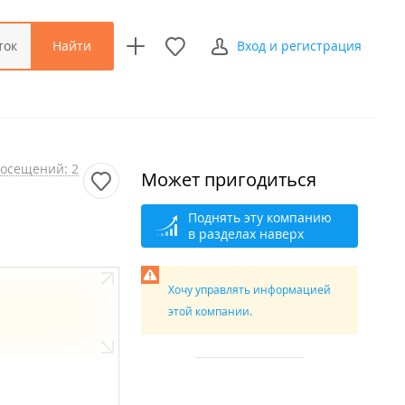
Найти
ток
Вход и регистрация
осещений: 2
Может пригодиться
Поднять эту компанию
в разделах наверх
Хочу управлять информацией
этой компании.