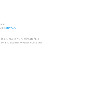
ния?
мо:
spr@VL.ru
лов
ссылка на VL.ru
обязательна.
 только при наличии гиперссылки.