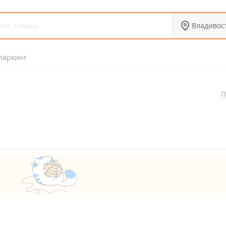
Владивос
паркинг
П