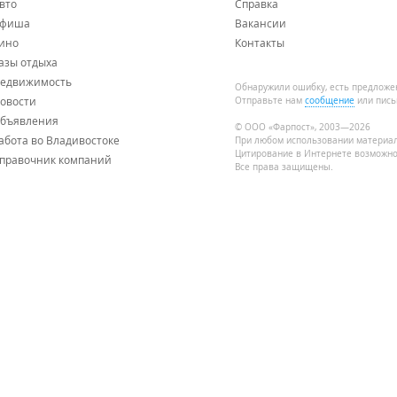
вто
Справка
фиша
Вакансии
ино
Контакты
азы отдыха
едвижимость
Обнаружили ошибку, есть предложе
овости
Отправьте нам
сообщение
или пись
бъявления
© ООО «Фарпост», 2003—2026
абота во Владивостоке
При любом использовании материа
Цитирование в Интернете возможно
правочник компаний
Все права защищены.