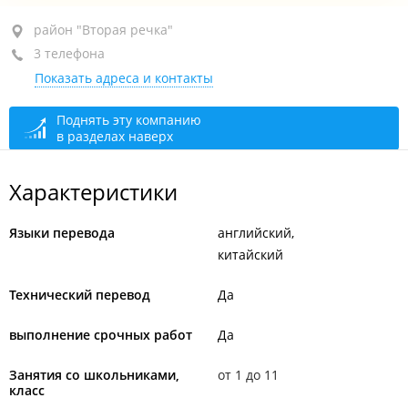
район "Вторая речка", ул. Русская, 65/4
район "Вторая речка"
3 телефона
БЦ "Точка отсчета"
Показать адреса и контакты
+7 (423) 209-86-71
+7 984 199-86-71
Поднять эту компанию
в разделах наверх
открыто, закроется через 6 мин.
Характеристики
Языки перевода
английский
китайский
Технический перевод
Да
выполнение срочных работ
Да
Занятия со школьниками,
от 1 до 11
класс