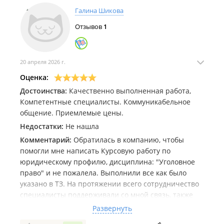
Галина Шикова
Отзывов
1
20 апреля 2026 г.
Оценка:
Достоинства:
Качественно выполненная работа,
Компетентные специалисты. Коммуникабельное
общение. Приемлемые цены.
Недостатки:
Не нашла
Комментарий:
Обратилась в компанию, чтобы
помогли мне написать Курсовую работу по
юридическому профилю, дисциплина: "Уголовное
право" и не пожалела. Выполнили все как было
указано в ТЗ. На протяжении всего сотрудничество
специалисты поддерживали со мной связь, также
было вежливое и коммуникабельное общение. Так
Развернуть
что могу лишь только поблагодарить сотрудников за