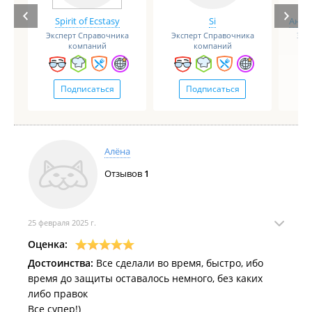
Spirit of Ecstasy
Si
Анге
Эксперт Справочника
Эксперт Справочника
Экс
компаний
компаний
Подписаться
Подписаться
Алёна
Отзывов
1
25 февраля 2025 г.
Оценка:
Достоинства:
Все сделали во время, быстро, ибо
время до защиты оставалось немного, без каких
либо правок
Все супер!)