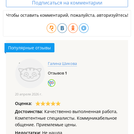
Разработка бизнес-планов: для получения кредита в
Подписаться на комментарии
банке, для получения статуса резидента СПВ, для
инвесторов;
Чтобы оставить комментарий, пожалуйста, авторизуйтесь!
Представление интересов компании в АО "КРДВ".
Популярные отзывы
Галина Шикова
Отзывов
1
20 апреля 2026 г.
Оценка:
Достоинства:
Качественно выполненная работа,
Компетентные специалисты. Коммуникабельное
общение. Приемлемые цены.
Недостатки:
Не нашла