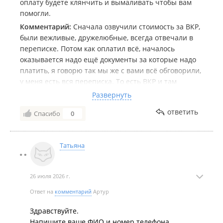
оплату будете клянчить и вымаливать чтобы вам
помогли.
Комментарий:
Сначала озвучили стоимость за ВКР,
были вежливые, дружелюбные, всегда отвечали в
переписке. Потом как оплатил всё, началось
оказывается надо ещё документы за которые надо
платить, я говорю так мы же с вами всё обговорили,
у меня есть вся переписка. То есть ВКР и там
должен быть краткий доклад, я спросил это за всё
Развернуть
сказали да, а потом за доклад 6000 ещё попросили.
ответить
Спасибо
0
Чтобы подпись поставить в работу 2500. На звонки
не отвечают. Просто хамы, бросили на пол пути.
Крайне не советую их. Всем добра!
Татьяна
26 июля 2026 г.
Ответ на
комментарий
Артур
Здравствуйте.
Напишите ваше ФИО и номер телефона.