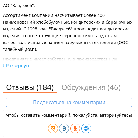
АО "Владхлеб".
Ассортимент компании насчитывает более 400
наименований хлебобулочных, кондитерских и бараночных
изделий. С 1998 года "Владхлеб" производит кондитерские
изделия, соответствующие европейским стандартам
качества, с использованием зарубежных технологий (ООО
"Хлебный дом").
Предприятие имеет собственную производственную
Развернуть
лабораторию, осуществляющую физико-химический,
бактериологический, органолептический контроль
входящего сырья и готовой продукции. Вся продукция
Отзывы
(184)
Обсуждения
(46)
компании сертифицирована в соответствии
с международными стандартами ISO 9001 и ISO 22000.
Подписаться на комментарии
Продукция компании представлена в Приморском,
Хабаровском, Камчатском краях, Амурской, Магаданской,
Чтобы оставить комментарий, пожалуйста, авторизуйтесь!
Сахалинской областях.