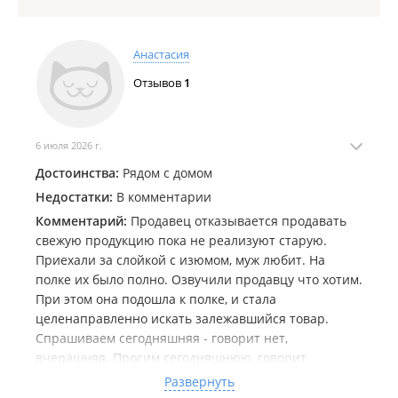
Анастасия
Отзывов
1
6 июля 2026 г.
Достоинства:
Рядом с домом
Недостатки:
В комментарии
Комментарий:
Продавец отказывается продавать
свежую продукцию пока не реализуют старую.
Приехали за слойкой с изюмом, муж любит. На
полке их было полно. Озвучили продавцу что хотим.
При этом она подошла к полке, и стала
целенаправленно искать залежавшийся товар.
Спрашиваем сегодняшняя - говорит нет,
вчерашняя. Просим сегодняшнюю, говорит
сегодняшних нет. Ну понятно, враньё уже
Развернуть
запущено. А что вранье это прям очевидно. Если