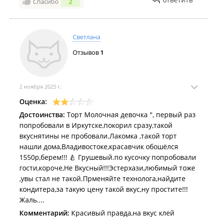
Спасибо
2
Светлана
Отзывов
1
2 ноября 2025 г.
Оценка:
Достоинства:
Торт Молочная девочка ", первый раз
попробовали в Иркутске,покорил сразу,такой
вкуснятины не пробовали.Лакомка ,такой торт
нашли дома,Владивостоке,красавчик обошёлся
1550р,берем!!! 🍐 Грушевый.по кусочку попробовали
гости,короче,Не Вкусный!!!Эстерхази,любимый тоже
,увы стал не такой.Прменяйте технолога,найдите
кондитера,за такую цену такой вкус,ну простите!!!
Жаль....
Комментарий:
Красивый правда,на вкус клей