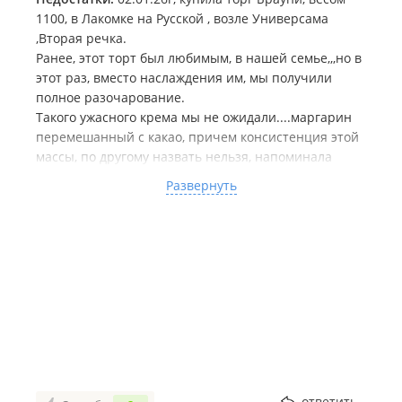
1100, в Лакомке на Русской , возле Универсама
,Вторая речка.
Ранее, этот торт был любимым, в нашей семье,,,но в
этот раз, вместо наслаждения им, мы получили
полное разочарование.
Такого ужасного крема мы не ожидали....маргарин
перемешанный с какао, причем консистенция этой
массы, по другому назвать нельзя, напоминала
пластилин, бисквитную прослойку, было очень
Развернуть
сложно найти, и она ни чем не отличалась по вкусу,
от пластилинового крема.
Очень обидно за потраченные 1890₽, а главное
настроение...
Больше этот торт, наша семья ни когда не купит.
ответить