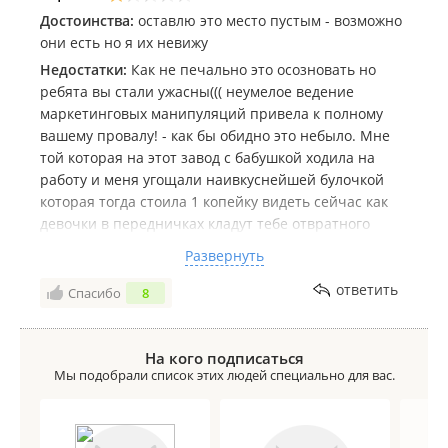
Достоинства:
оставлю это место пустым - возможно
они есть но я их невижу
Недостатки:
Как не печально это осозновать но
ребята вы стали ужасны((( неумелое ведение
маркетинговых манипуляций привела к полному
вашему провалу! - как бы обидно это небыло. Мне
той которая на этот завод с бабушкой ходила на
работу и меня угощали наивкуснейшей булочкой
которая тогда стоила 1 копейку видеть сейчас как
девочки в передничках кладут тебе отвратного
вкуса слойку в крафтовый пакетик и берут с тебя с
Развернуть
вашей подачи за эти переднички, пакетики, и всю
эту ненужную чешую достаточно таки большие
ответить
Спасибо
8
деньги. Всё детство я обгрызала корочки от
подольского хлеба по дороге домой - а сейчас я
перестала есть хлеб - потому что на вкус он стал
На кого подписаться
Мы подобрали список этих людей специально для вас.
ужасен - именно ваша продукция стала ужасна - а
вы грабообразующее предприятие наминуточку, а
батоны которые вместо того чтобы поджариваться
на сковороде для утренних гренок начинают