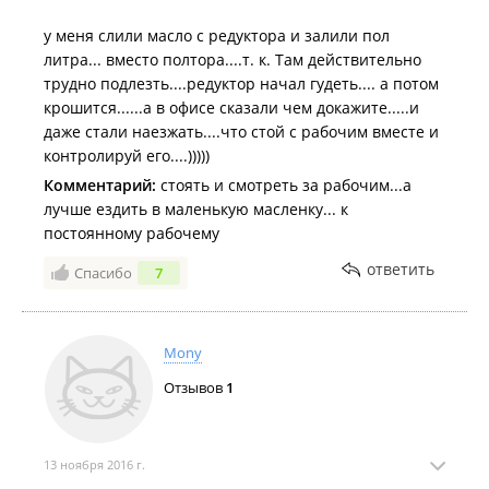
у меня слили масло с редуктора и залили пол
литра... вместо полтора....т. к. Там действительно
трудно подлезть....редуктор начал гудеть.... а потом
крошится......а в офисе сказали чем докажите.....и
даже стали наезжать....что стой с рабочим вместе и
контролируй его....)))))
Комментарий:
стоять и смотреть за рабочим...а
лучше ездить в маленькую масленку... к
постоянному рабочему
ответить
Спасибо
7
Mony
Отзывов
1
13 ноября 2016 г.