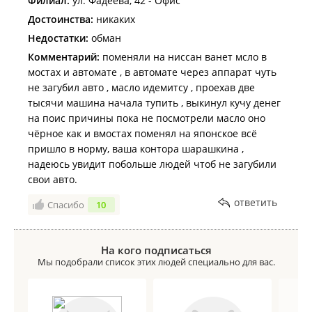
Филиал:
ул. Фадеева, 42 - Офис
Достоинства:
никаких
Недостатки:
обман
Комментарий:
поменяли на ниссан ванет мсло в
мостах и автомате , в автомате через аппарат чуть
не загубил авто , масло идемитсу , проехав две
тысячи машина начала тупить , выкинул кучу денег
на поис причины пока не посмотрели масло оно
чёрное как и вмостах поменял на японское всё
пришло в норму, ваша контора шарашкина ,
надеюсь увидит побольше людей чтоб не загубили
свои авто.
ответить
Спасибо
10
На кого подписаться
Мы подобрали список этих людей специально для вас.