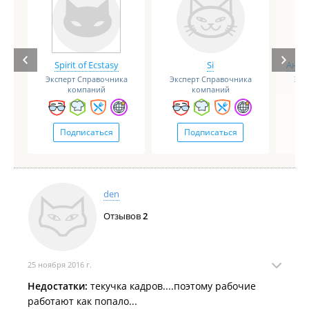
Spirit of Ecstasy
Si
Анге
Эксперт Справочника
Эксперт Справочника
Экс
компаний
компаний
Подписаться
Подписаться
den
Отзывов
2
25 ноября 2016 г.
Недостатки:
текучка кадров....поэтому рабочие
работают как попало...