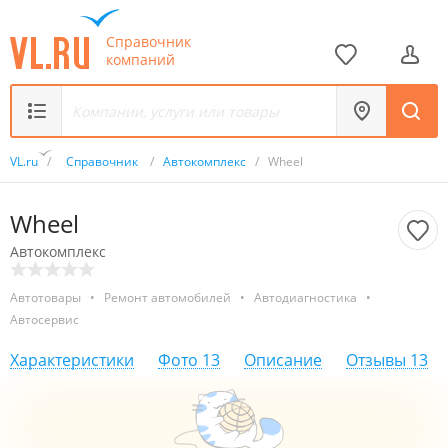
Справочник
компаний
VL.ru
/
Справочник
/
Автокомплекс
/
Wheel
Wheel
Автокомплекс
Автотовары
•
Ремонт автомобилей
•
Автодиагностика
•
Автосервис
Характеристики
Фото
13
Описание
Отзывы
13