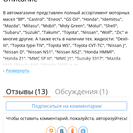
В автомагазине представлен полный ассортимент моторных
масел "BP", "Castrol", "Eneos", "GS Oil", "Honda", "Idemitsu",
"Mazda", "Mitasu", "Mobil", "Moly Green", "Motul", "Shell",
"Subaru", "Suzuki", "Takumi", "Toyota", "Nissan", "Wolf", "Zic" и
многие другие. А также есть в наличии тех. жидкости: "DexII-
III", "Toyota type-TIV", "Toyota WS", "Toyota CVT-TC", "Nissan J",
"Nissan D", "Nissan NS1", "Nissan NS2", "Honda HMMF",
"Honda Z1", "MMC SP III", "MMC J1", "Suzuky 3317", "Mazda
MIII", "Mazda MV", "Mazda 3320" и др.
Развернуть
Все виды услуг станции замены масла:
Замена масла в двигателе;
Заправка автокондиционеров;
Отзывы
(13)
Обсуждения
(1)
Замена топливного и масляного фильтра;
Замена воздушного фильтра;
Замена антифриза;
Подписаться на комментарии
Замена трансмиссии;
Замена декстрона;
Чтобы оставить комментарий, пожалуйста, авторизуйтесь!
Замена свечей;
Замена тормозной жидкости;
Замена жидкости в гидроусилителе руля.