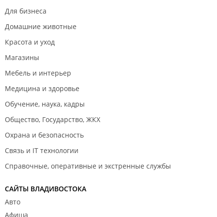
другое,элементарно,квадроциклы обещали 2
Для бизнеса
часа,мы покатались пол часа,спа массаж обещали 2
часа,делали полтора.Как только берут деньги,сразу
Домашние животные
про клиентов забывают,еще денег берут в разы
Красота и уход
больше чем можно купить через других
Магазины
людей.Крайне не довольны этим тур
оператором,кидалово,развод,только заманивают и
Мебель и интерьер
все!!!!
Медицина и здоровье
Обучение, наука, кадры
Общество, Государство, ЖКХ
Охрана и безопасность
Связь и IT технологии
Справочные, оперативные и экстренные службы
САЙТЫ ВЛАДИВОСТОКА
Авто
Афиша