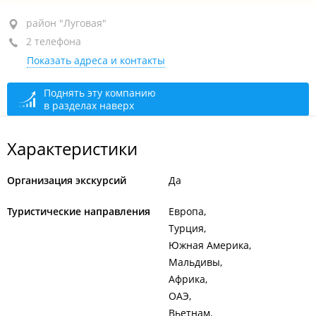
район "Луговая", ул. Спортивная, 2
район "Луговая"
2 телефона
+7 (423) 263-45-89
авиакасса
Показать адреса и контакты
+7 (423) 234-52-75
отдел туризма
Авиакасса
закрыто, откроется в 10:00
Поднять эту компанию
в разделах наверх
Отдел туризма
сегодня закрыто
Характеристики
Организация экскурсий
Да
Туристические направления
Европа
Турция
Южная Америка
Мальдивы
Африка
ОАЭ
Вьетнам