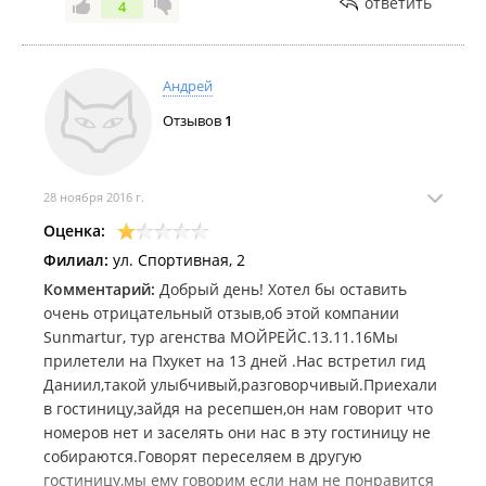
ответить
4
Андрей
Отзывов
1
28 ноября 2016 г.
Оценка:
Филиал:
ул. Спортивная, 2
Комментарий:
Добрый день! Хотел бы оставить
очень отрицательный отзыв,об этой компании
Sunmartur, тур агенства МОЙРЕЙС.13.11.16Мы
прилетели на Пхукет на 13 дней .Нас встретил гид
Даниил,такой улыбчивый,разговорчивый.Приехали
в гостиницу,зайдя на ресепшен,он нам говорит что
номеров нет и заселять они нас в эту гостиницу не
собираются.Говорят переселяем в другую
гостиницу,мы ему говорим если нам не понравится