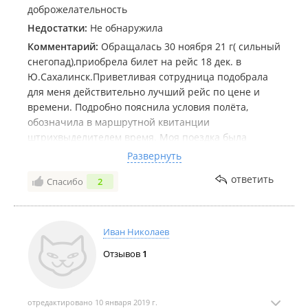
доброжелательность
Недостатки:
Не обнаружила
Комментарий:
Обращалась 30 ноября 21 г( сильный
снегопад),приобрела билет на рейс 18 дек. в
Ю.Сахалинск.Приветливая сотрудница подобрала
для меня действительно лучший рейс по цене и
времени. Подробно пояснила условия полёта,
обозначила в маршрутной квитанции
штрихвыделителем время. Моя поездка была
удачной и беспроблемной. Рекомендовала этот
Развернуть
филиал своим коллегам и на днях знакомая так же
ответить
Спасибо
2
обратившись на Спортивную, приобрела выгодные
билеты для себя и внуков. НАША ЦЕЛЬ-ВАША
УДАЧНАЯ ПОЕЗДКА на 100% соответствует
действительности.
Иван Николаев
Отзывов
1
отредактировано 10 января 2019 г.