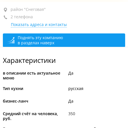
район "Снеговая", ул. Деревенская, 20 стр. 2
район "Снеговая"
2 телефона
+7 914 704-56-34
Показать адреса и контакты
+7 908 976-46-98
сегодня закрыто
Поднять эту компанию
в разделах наверх
Характеристики
в описании есть актуальное
Да
меню
Тип кухни
русская
бизнес-ланч
Да
Средний счёт на человека,
350
руб.