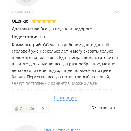
2 июля 2024 г.
Оценка:
Достоинства:
Всегда вкусно и недорого
Недостатки:
Нет
Комментарий:
Обедаю в рабочие дни в данной
столовой уже несколько лет и могу сказать только
положительные слова. Еда всегда свежая, готовится
в тот же день. Меню всегда разнообразное, можно
легко найти себе подходящее по вкусу и по цене
блюдо. Персонал всегда приветливый, веселый,
знают постоянных клиентов. Можно даже
попросить оставить завтра определенное блюдо
(если опаздываешь, например) и про тебя не
Развернуть
забудут.! Рекомендую, отличная столовая по
ответить
Спасибо
0
соотношению цена/качество.
Елена Астраханцева