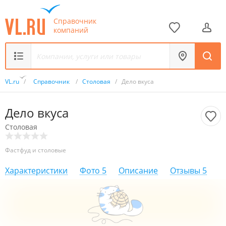
Справочник
компаний
VL.ru
/
Справочник
/
Столовая
/
Дело вкуса
Дело вкуса
Столовая
Фастфуд и столовые
Характеристики
Фото
5
Описание
Отзывы
5