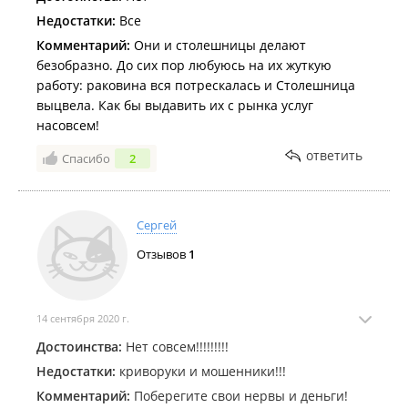
над их профессионализмом, денег конечно ещё
Недостатки:
Все
потрачу, но тут что дороже, нервы, время, психика
Комментарий:
Они и столешницы делают
или просто деньги. Совсем забыл сказать, если все
безобразно. До сих пор любуюсь на их жуткую
же кто то *** и захочет с этими *** связаться,
работу: раковина вся потрескалась и Столешница
помните, он может говорить что это мол не его
выцвела. Как бы выдавить их с рынка услуг
фирма была он ее выкупил не давно сейчас нанял
насовсем!
новых людей и короче они все
ответить
профессионалы)))Имя главного *** Женя. Весь
Спасибо
2
отзыв написан не с целью кого то оскорбить, а с
целью обезопасить нормальных людей от ужасных
услуг.
Сергей
Отзывов
1
14 сентября 2020 г.
Достоинства:
Нет совсем!!!!!!!!!
Недостатки:
криворуки и мошенники!!!
Комментарий:
Поберегите свои нервы и деньги!