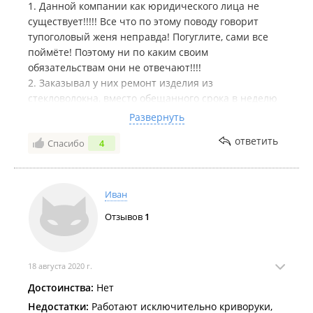
1. Данной компании как юридического лица не
существует!!!!! Все что по этому поводу говорит
тупоголовый женя неправда! Погуглите, сами все
поймёте! Поэтому ни по каким своим
обязательствам они не отвечают!!!!
2. Заказывал у них ремонт изделия из
стекловолокна, вместо обещанного срока в неделю
его делали 3 месяца!!!! Причём после ремонта его
Развернуть
нельзя даже поставить на автомобиль (не
ответить
Спасибо
4
совпадают крепления из-за неверно
восстановленной геометрии)!!!!!
Претензии по их работе отправлять не кому и
некуда, такой компании не существует! а у жени
Иван
(директор их) во всех бедах виноват заказчик!
Отзывов
1
Деньги не возвращают, а отдавать им на переделку
рука не поднимется!
Правильно говорит Иван, положительные отзывы
про них написаны их сотрудниками (по фото)!
18 августа 2020 г.
Достоинства:
Нет
Недостатки:
Работают исключительно криворуки,