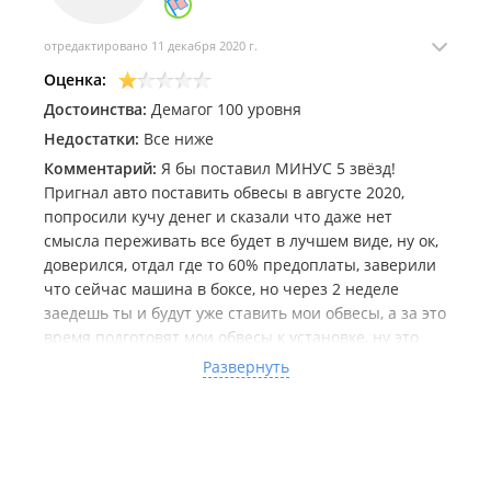
отредактировано 11 декабря 2020 г.
Оценка:
Достоинства:
Демагог 100 уровня
Недостатки:
Все ниже
Комментарий:
Я бы поставил МИНУС 5 звёзд!
Пригнал авто поставить обвесы в августе 2020,
попросили кучу денег и сказали что даже нет
смысла переживать все будет в лучшем виде, ну ок,
доверился, отдал где то 60% предоплаты, заверили
что сейчас машина в боксе, но через 2 неделе
заедешь ты и будут уже ставить мои обвесы, а за это
время подготовят мои обвесы к установке, ну это
оказалось брехней 100 уровня, постоянные звонки
Развернуть
им, они постоянно переносили ссылаясь на
загруженность, отсутствия людей и прочие
проблемы, в ходе моих визитов туда мне постоянно
хотели навялить дополнительные работы и
ссылались на то что это мы не проговаривали, ну