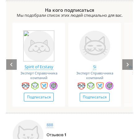
На кого подписаться
Мы подобрали список этих людей специально для вас.
Spirit of Ecstasy
Si
Анге
Эксперт Справочника
Эксперт Справочника
Экс
компаний
компаний
Подписаться
Подписаться
888
Отзывов
1