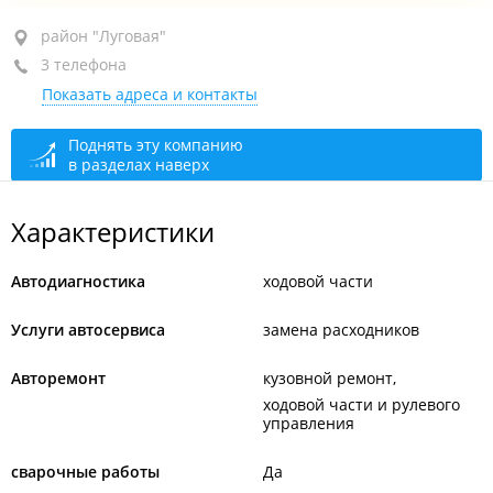
район "Луговая", ул. Луговая, 30/3
район "Луговая"
3 телефона
+7 (423) 253-19-39
Показать адреса и контакты
+7 (423) 258-88-80
+7 908 443-19-39
Поднять эту компанию
в разделах наверх
закрыто, откроется в 10:00
Характеристики
Автодиагностика
ходовой части
Услуги автосервиса
замена расходников
Авторемонт
кузовной ремонт
ходовой части и рулевого
управления
сварочные работы
Да