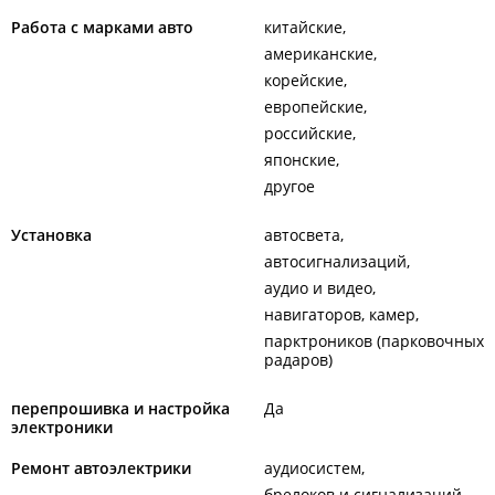
Работа с марками авто
китайские
американские
корейские
европейские
российские
японские
другое
Установка
автосвета
автосигнализаций
аудио и видео
навигаторов, камер
парктроников (парковочных
радаров)
перепрошивка и настройка
Да
электроники
Ремонт автоэлектрики
аудиосистем
брелоков и сигнализаций