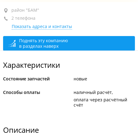
район "БАМ", ул. Днепровская, 29
район "БАМ"
2 телефона
+7 (423) 250-04-27
Показать адреса и контакты
+7 (423) 258-98-88
открыто: 09:00–18:00
Поднять эту компанию
в разделах наверх
Характеристики
Состояние запчастей
новые
Способы оплаты
наличный расчёт
оплата через расчётный
счёт
Описание