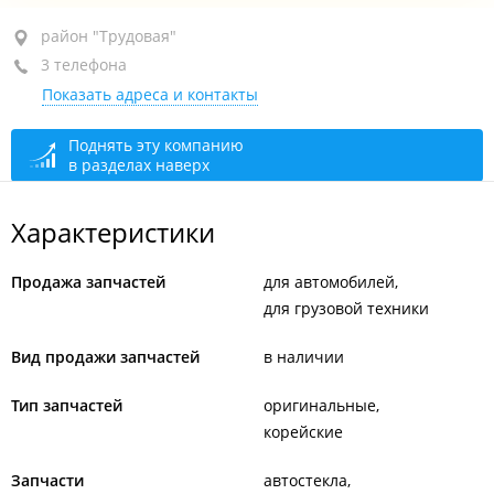
район "Трудовая", ул. 50 лет ВЛКСМ, 26
район "Трудовая"
3 телефона
цокольный этаж
Показать адреса и контакты
+7 (423) 225-30-69
+7 (423) 240-53-33
Поднять эту компанию
в разделах наверх
+7 (423) 225-31-99
сегодня закрыто
Характеристики
Продажа запчастей
для автомобилей
для грузовой техники
Вид продажи запчастей
в наличии
Тип запчастей
оригинальные
корейские
Запчасти
автостекла