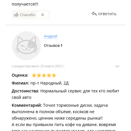
получается!!!
ответить
Спасибо
0
Андрей
Отзывов
1
отредактировано 29 марта 2022 г.
Оценка:
Филиал:
пр-т Народный, 2Д
Достоинства:
Нормальный сервис для тех кто любит
свой авто
Комментарий:
Точил тормозные диски, задача
выполнена в полном объёме, косяков не
обнаружено, ценник ниже середины рынка!!
А если вы привыкли пить кофе на диване, вовремя
того как сантехник пытается угадать где находятся