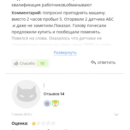
квалификация работников,обманывают
Комментарий:
попросил приподнять машину.
вместо 2 часов пробыл 5. Оторвали 2 датчика АБС
.и даже не заметили.Показал. Голову почесали
предложили купить и пообещали поменять.
Повелся на слова. Оказалось что датчики не
стандартные только на заказ цена 10000 за один
правда новый б/у пока не нашел.На переднем
Развернуть
амортизаторе потянули резьбу и до конца не
ответить
Спасибо
10
закрутили гайку пришлось переделывать снова но у
других. за материалы содрали 5000 хотя менеджер
сказал 4000.
J
Отзывов
14
7 июля 2016 г.
Оценка: