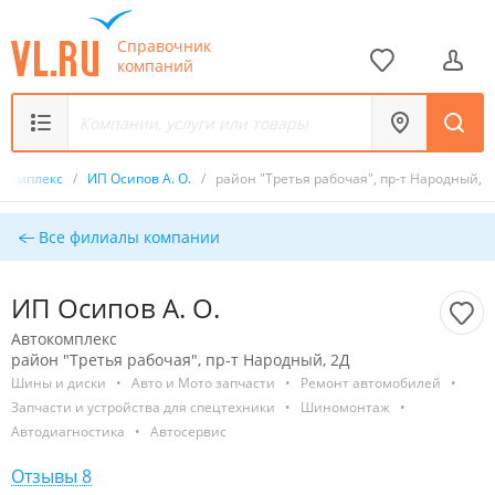
Справочник
компаний
окомплекс
/
ИП Осипов А. О.
/
район "Третья рабочая", пр-т Народный, 2
Все филиалы компании
ИП Осипов А. О.
Автокомплекс
район "Третья рабочая", пр-т Народный, 2Д
Шины и диски
•
Авто и Мото запчасти
•
Ремонт автомобилей
•
Запчасти и устройства для спецтехники
•
Шиномонтаж
•
Автодиагностика
•
Автосервис
Отзывы 8