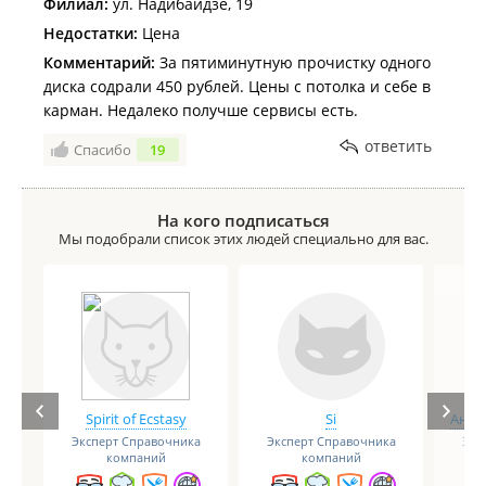
Филиал:
ул. Надибаидзе, 19
Недостатки:
Цена
Комментарий:
За пятиминутную прочистку одного
диска содрали 450 рублей. Цены с потолка и себе в
карман. Недалеко получше сервисы есть.
ответить
Спасибо
19
На кого подписаться
Мы подобрали список этих людей специально для вас.
Spirit of Ecstasy
Si
Анге
Эксперт Справочника
Эксперт Справочника
Экс
компаний
компаний