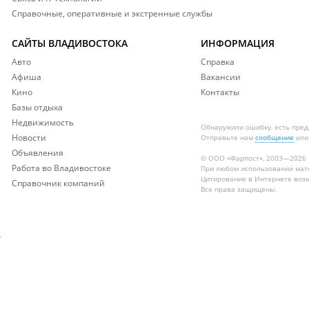
Справочные, оперативные и экстренные службы
САЙТЫ ВЛАДИВОСТОКА
ИНФОРМАЦИЯ
Авто
Справка
Афиша
Вакансии
Кино
Контакты
Базы отдыха
Недвижимость
Обнаружили ошибку, есть пре
Новости
Отправьте нам
сообщение
или
Объявления
© ООО «Фарпост», 2003—2026
Работа во Владивостоке
При любом использовании ма
Цитирование в Интернете возм
Справочник компаний
Все права защищены.