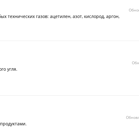
Обно
х технических газов: ацетилен, азот, кислород, аргон,
Обн
го угля.
Обновл
епродуктами.