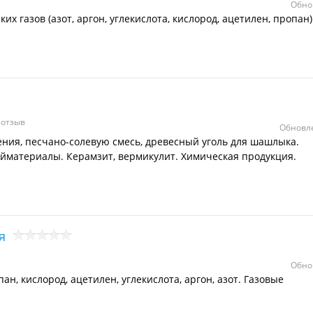
Обно
х газов (азот, аргон, углекислота, кислород, ацетилен, пропан)
 отзыв
Обновле
ния, песчано-солевую смесь, древесный уголь для шашлыка.
ойматериалы. Керамзит, вермикулит. Химическая продукция.
я
Обно
н, кислород, ацетилен, углекислота, аргон, азот. Газовые