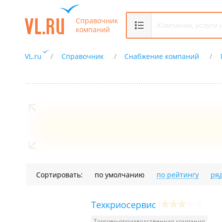
Справочник
компаний
VL.ru
Справочник
Снабжение компаний
Сортировать:
по умолчанию
по рейтингу
ря
Техкриосервис
Торгово-производственная компания