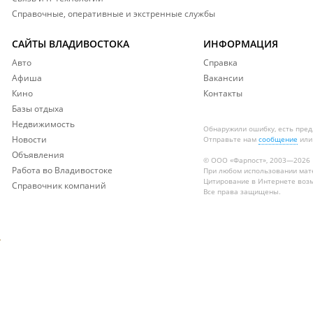
Справочные, оперативные и экстренные службы
САЙТЫ ВЛАДИВОСТОКА
ИНФОРМАЦИЯ
Авто
Справка
Афиша
Вакансии
Кино
Контакты
Базы отдыха
Недвижимость
Обнаружили ошибку, есть пре
Новости
Отправьте нам
сообщение
или
Объявления
© ООО «Фарпост», 2003—2026
Работа во Владивостоке
При любом использовании ма
Цитирование в Интернете возм
Справочник компаний
Все права защищены.