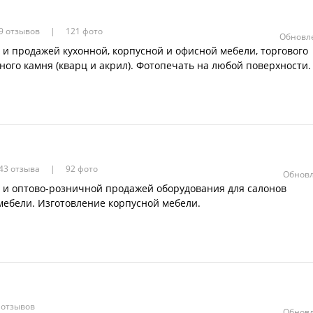
9 отзывов
121 фото
Обновле
и продажей кухонной, корпусной и офисной мебели, торгового
ного камня (кварц и акрил). Фотопечать на любой поверхности.
43 отзыва
92 фото
Обновл
 и оптово-розничной продажей оборудования для салонов
мебели. Изготовление корпусной мебели.
 отзывов
Обновл