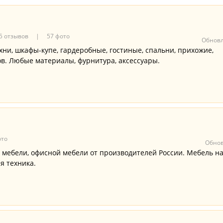
5 отзывов
57 фото
Обновл
хни, шкафы-купе, гардеробные, гостиные, спальни, прихожие,
ов. Любые материалы, фурнитура, аксессуары.
ото
Обнов
 мебели, офисной мебели от производителей России. Мебель н
я техника.