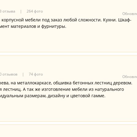
3 отзыва
264 фото
Обновле
корпусной мебели под заказ любой сложности. Кухни. Шкаф-
мент материалов и фурнитуры.
0 отзывов
74 фото
Обновле
рева, на металлокаркасе, обшивка бетонных лестниц деревом.
 лестниц. А так же изготовление мебели из натурального
ивидуальным размерам, дизайну и цветовой гамме.