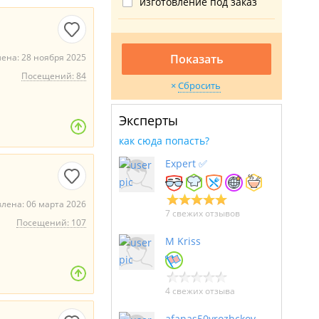
изготовление под заказ
ена: 28 ноября 2025
Показать
Посещений: 84
Сбросить
Эксперты
как сюда попасть?
Expert ✅
лена: 06 марта 2026
7 свежих отзывов
а
Посещений: 107
M Kriss
4 свежих отзыва
afanas50yrozhckov