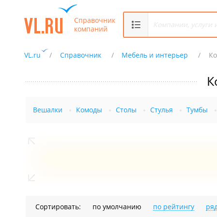
Справочник
компаний
VL.ru
Справочник
Мебель и интерьер
Ко
К
Вешалки
Комоды
Столы
Стулья
Тумбы
Сортировать:
по умолчанию
по рейтингу
ря