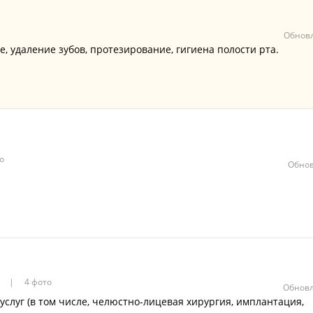
Обновл
, удаление зубов, протезирование, гигиена полости рта.
о
Обнов
в
4 фото
Обновл
слуг (в том числе, челюстно-лицевая хирургия, имплантация,