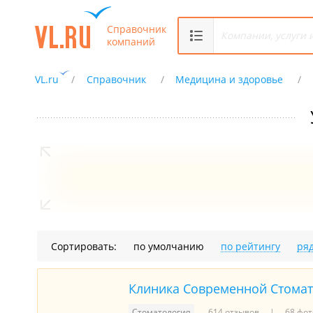
Справочник
компаний
VL.ru
Справочник
Медицина и здоровье
Сортировать:
по умолчанию
по рейтингу
ря
Клиника Современной Стома
Стоматология
614 отзывов
68 фот