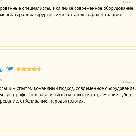
Обновл
ованные специалисты, в клинике современное оборудование,
мощи: терапия, хирургия, имплантация, пародонтология,
в
о
Обновл
большим опытом командный подход, современное оборудование.
слуг: профессиональная гигиена полости рта, лечение зубов,
ирование, отбеливание, пародонтология.