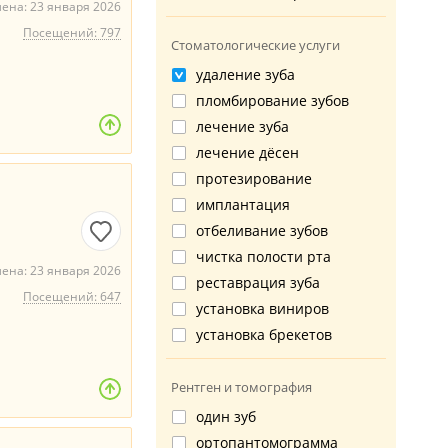
ена: 23 января 2026
Посещений: 797
Стоматологические услуги
удаление зуба
пломбирование зубов
лечение зуба
лечение дёсен
протезирование
имплантация
отбеливание зубов
чистка полости рта
ена: 23 января 2026
реставрация зуба
Посещений: 647
установка виниров
установка брекетов
Рентген и томография
один зуб
ортопантомограмма