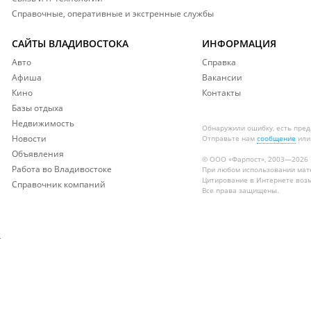
Справочные, оперативные и экстренные службы
САЙТЫ ВЛАДИВОСТОКА
ИНФОРМАЦИЯ
Авто
Справка
Афиша
Вакансии
Кино
Контакты
Базы отдыха
Недвижимость
Обнаружили ошибку, есть пре
Новости
Отправьте нам
сообщение
или
Объявления
© ООО «Фарпост», 2003—2026
Работа во Владивостоке
При любом использовании ма
Цитирование в Интернете возм
Справочник компаний
Все права защищены.