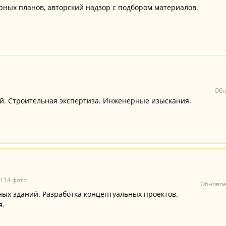
рных планов, авторский надзор с подбором материалов.
Обн
й. Строительная экспертиза. Инженерные изыскания.
114 фото
Обновле
ых зданий. Разработка концептуальных проектов.
я.