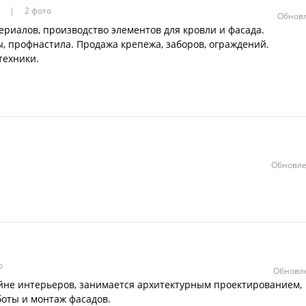
в
2 фото
Обновл
риалов, производство элементов для кровли и фасада.
, профнастила. Продажа крепежа, заборов, ограждений.
техники.
Обновле
о
Обновле
йне интерьеров, занимается архитектурным проектированием,
оты и монтаж фасадов.