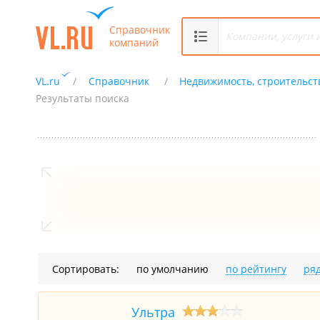
Справочник
компаний
VL.ru
Справочник
Недвижимость, строительст
Результаты поиска
Сортировать:
по умолчанию
по рейтингу
ря
Ультра