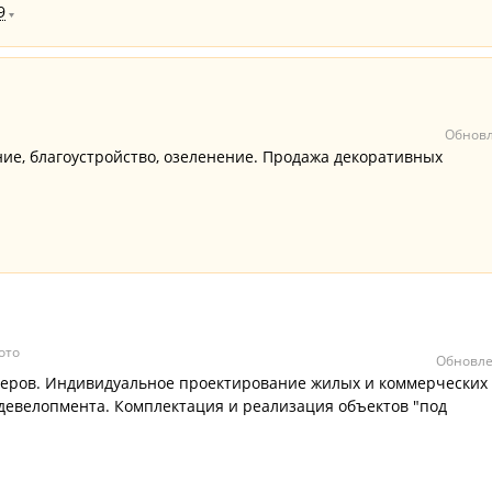
9
Обновл
е, благоустройство, озеленение. Продажа декоративных
ото
Обновле
еров. Индивидуальное проектирование жилых и коммерческих
 девелопмента. Комплектация и реализация объектов "под