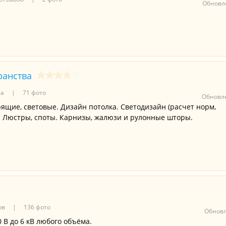
Обновле
ранства
ва
71 фото
Обновле
ящие, световые. Дизайн потолка. Светодизайн (расчет норм,
. Люстры, споты. Карнизы, жалюзи и рулонные шторы.
ов
136 фото
Обновл
 В до 6 кВ любого объёма.