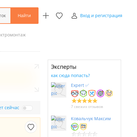
Найти
ток
Вход и регистрация
ектромонтаж
Эксперты
как сюда попасть?
Expert ✅
7 свежих отзывов
ет сейчас
Ковальчук Максим