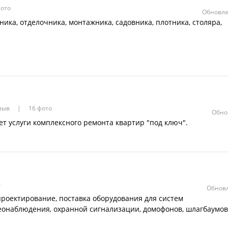
ото
Обновле
ника, отделочника, монтажника, садовника, плотника, столяра,
тзыв
16 фото
Обно
т услуги комплексного ремонта квартир "под ключ".
в
Обновл
проектирование, поставка оборудования для систем
еонаблюдения, охранной сигнализации, домофонов, шлагбаумов