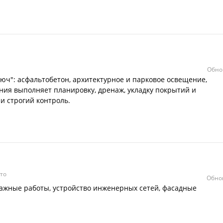
Обно
люч": асфальтобетон, архитектурное и парковое освещение,
ия выполняет планировку, дренаж, укладку покрытий и
и строгий контроль.
то
Обно
ажные работы, устройство инженерных сетей, фасадные