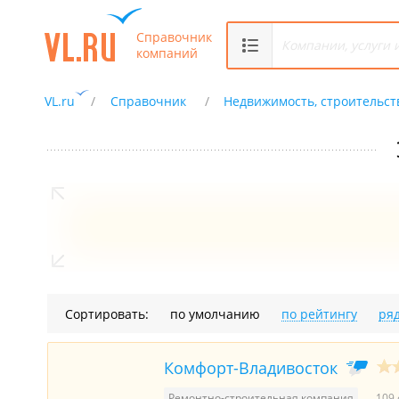
Справочник
компаний
VL.ru
Справочник
Недвижимость, строительст
Сортировать:
по умолчанию
по рейтингу
ря
Комфорт-Владивосток
Ремонтно-строительная компания
109