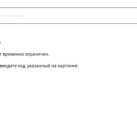
ь
уп временно ограничен.
введите код, указанный на картинке: