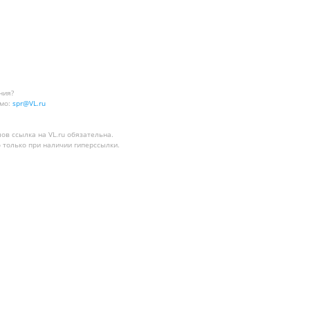
ния?
мо:
spr@VL.ru
лов
ссылка на VL.ru
обязательна.
 только при наличии гиперссылки.