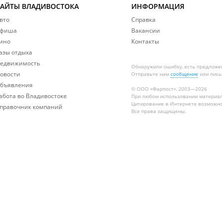
САЙТЫ ВЛАДИВОСТОКА
ИНФОРМАЦИЯ
вто
Справка
фиша
Вакансии
ино
Контакты
азы отдыха
едвижимость
Обнаружили ошибку, есть предложе
овости
Отправьте нам
сообщение
или пись
бъявления
© ООО «Фарпост», 2003—2026
абота во Владивостоке
При любом использовании материа
Цитирование в Интернете возможно
правочник компаний
Все права защищены.