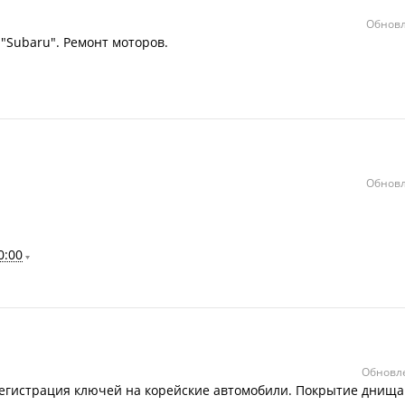
Обновл
"Subaru". Ремонт моторов.
Обновл
0:00
Обновле
регистрация ключей на корейские автомобили. Покрытие днища