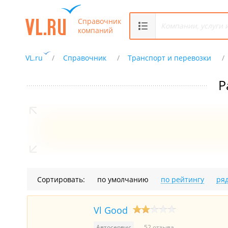
Справочник
компаний
VL.ru
Справочник
Транспорт и перевозки
Р
Сортировать:
по умолчанию
по рейтингу
ря
Vl Good
Автосервис
52 отзыва