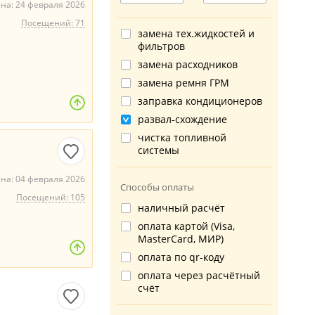
на: 24 февраля 2026
Посещений: 71
замена тех.жидкостей и
фильтров
замена расходников
замена ремня ГРМ
заправка кондиционеров
развал-схождение
чистка топливной
системы
на: 04 февраля 2026
Способы оплаты
Посещений: 105
наличный расчёт
оплата картой (Visa,
MasterCard, МИР)
оплата по qr-коду
оплата через расчётный
счёт