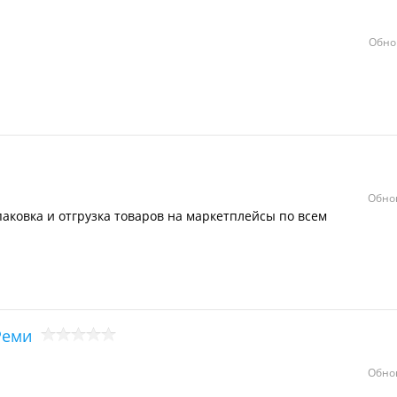
Обно
Обно
паковка и отгрузка товаров на маркетплейсы по всем
Реми
Обно