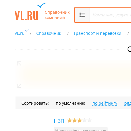
Справочник
компаний
VL.ru
Справочник
Транспорт и перевозки
С
Сортировать:
по умолчанию
по рейтингу
ря
НЗП
Многопрофильная компания