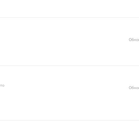
Обно
то
Обно