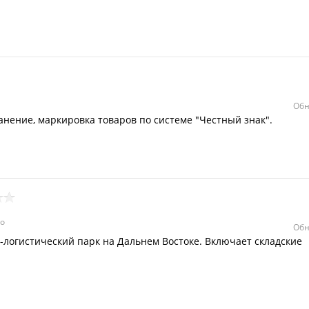
Обн
анение, маркировка товаров по системе "Честный знак".
о
Обн
логистический парк на Дальнем Востоке. Включает складские