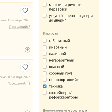
морские и речные
перевозки
услуга "перевоз от двери
до двери"
ена: 11 ноября 2025
Посещений: 7
Вид груза
габаритный
инертный
наливной
негабаритный
опасный
сборный груз
на: 20 октября 2025
скоропортящийся
Посещений: 48
техника
контейнеры/
рефрижераторы
Дополнительные услуги для