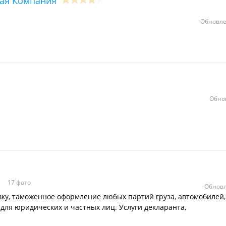
ная Компания
Обновле
Обно
17 фото
Обновл
вку, таможенное оформление любых партий груза, автомобилей,
 для юридических и частных лиц. Услуги декларанта,