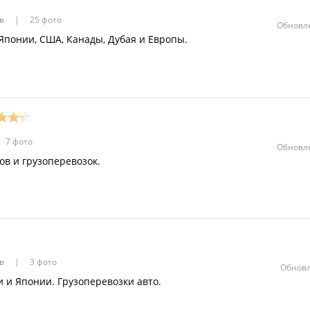
ов
25 фото
Обновле
Японии, США, Канады, Дубая и Европы.
7 фото
Обновле
в и грузоперевозок.
ов
3 фото
Обновл
и и Японии. Грузоперевозки авто.