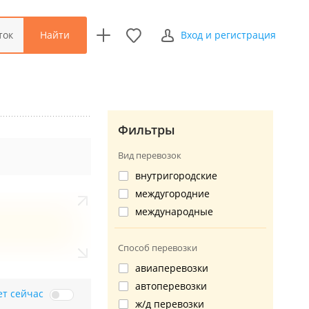
Найти
ток
Вход и регистрация
Фильтры
Вид перевозок
внутригородские
междугородние
международные
Способ перевозки
авиаперевозки
автоперевозки
ет сейчас
ж/д перевозки