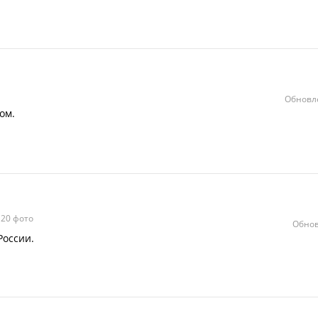
Обновле
ом.
20 фото
Обнов
России.