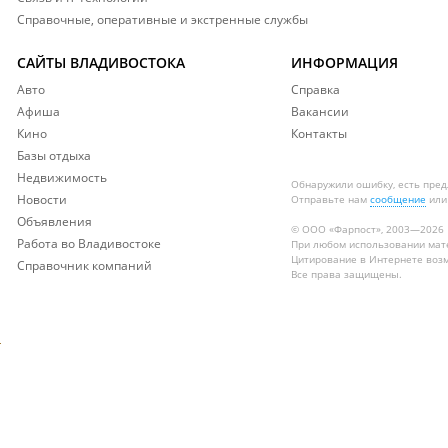
Справочные, оперативные и экстренные службы
САЙТЫ ВЛАДИВОСТОКА
ИНФОРМАЦИЯ
Авто
Справка
Афиша
Вакансии
Кино
Контакты
Базы отдыха
Недвижимость
Обнаружили ошибку, есть пре
Новости
Отправьте нам
сообщение
или
Объявления
© ООО «Фарпост», 2003—2026
Работа во Владивостоке
При любом использовании ма
Цитирование в Интернете возм
Справочник компаний
Все права защищены.