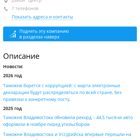
район "Центр", ул. Посьетская, 21А
район "Центр"
7 телефонов
+7 (423) 222-83-36
телефон доверия
Показать адреса и контакты
+7 (423) 249-80-07
дежурная служба
+7 (423) 222-86-92
факс
Поднять эту компанию
в разделах наверх
+7 (423) 249-80-10
приемная
+7 (423) 222-28-77
горячая линия центра электронного
Описание
декларирования
Новости:
+7 (423) 249-80-15
отдел документационного обеспечения
2026 год
+7 (423) 249-80-14
отдел документационного обеспечения
Таможня борется с коррупцией: с марта электронные
сегодня закрыто
декларации будут распределяться по всей стране, без
привязки к конкретному посту
.
2025 год
Таможня Владивостока обновила рекорд – 44,5 тысячи авто
оформили в ноябре перед утильсбором​.
Таможни Владивостока и Уссурийска впервые перешли на