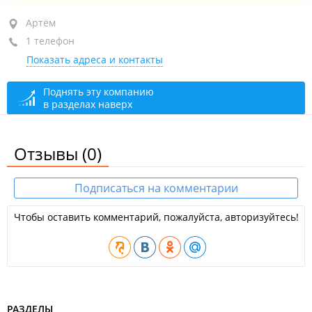
Артём, ул. Владимира Сайбеля, 41
Артём
1 телефон
+7 (423) 239-20-96
Показать адреса и контакты
закрыто, откроется в 08:30
Поднять эту компанию
в разделах наверх
Отзывы
(0)
Подписаться на комментарии
Чтобы оставить комментарий, пожалуйста, авторизуйтесь!
РАЗДЕЛЫ