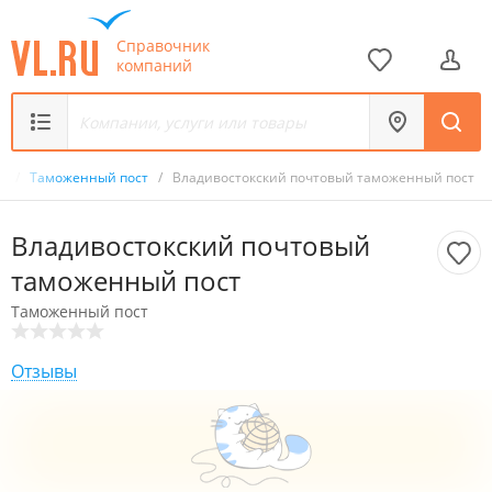
Справочник
компаний
к
/
Таможенный пост
/
Владивостокский почтовый таможенный пост
Владивостокский почтовый
таможенный пост
Таможенный пост
Отзывы