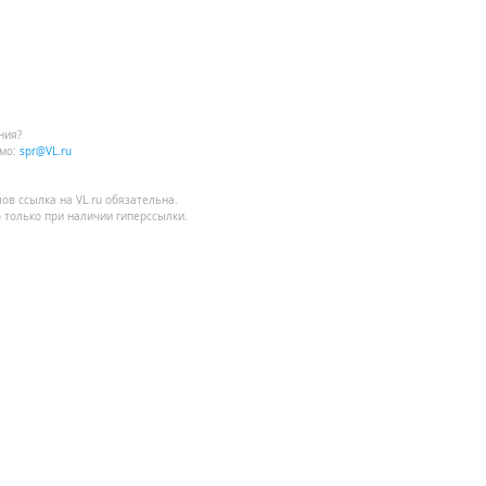
ния?
мо:
spr@VL.ru
лов
ссылка на VL.ru
обязательна.
 только при наличии гиперссылки.