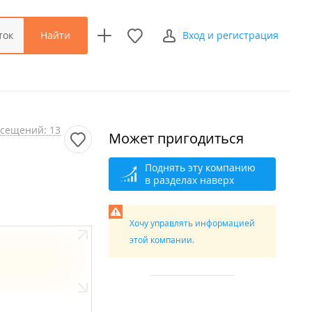
Найти
ток
Вход и регистрация
сещений: 13
Может пригодиться
Поднять эту компанию
в разделах наверх
Хочу управлять информацией
этой компании.