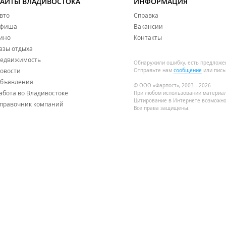
САЙТЫ ВЛАДИВОСТОКА
ИНФОРМАЦИЯ
вто
Справка
фиша
Вакансии
ино
Контакты
азы отдыха
едвижимость
Обнаружили ошибку, есть предложе
овости
Отправьте нам
сообщение
или пись
бъявления
© ООО «Фарпост», 2003—2026
абота во Владивостоке
При любом использовании материа
Цитирование в Интернете возможно
правочник компаний
Все права защищены.