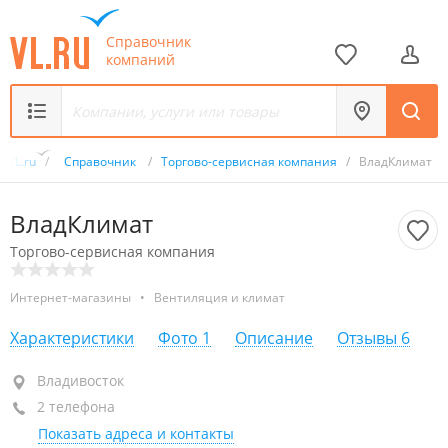
Справочник
компаний
VL.ru
/
Справочник
/
Торгово-сервисная компания
/
ВладКлимат
ВладКлимат
Торгово-сервисная компания
Интернет-магазины
•
Вентиляция и климат
Характеристики
Фото
1
Описание
Отзывы
6
Владивосток
Владивосток
2 телефона
+7 (423) 250-91-26
Показать адреса и контакты
+7 908 440-91-26