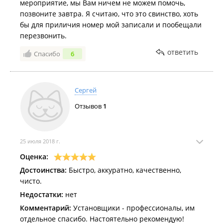
мероприятие, мы Вам ничем не можем помочь,
кондиционер (Хаер) 3 года, на работу 2 года! Прошёл
позвоните завтра. Я считаю, что это свинство, хоть
месяц и все отлично! Всем рекомендую эту
бы для приличия номер мой записали и пообещали
компанию!
перезвонить.
ответить
Спасибо
6
Сергей
Отзывов
1
25 июля 2018 г.
Оценка:
Достоинства:
Быстро, аккуратно, качественно,
чисто.
Недостатки:
нет
Комментарий:
Установщики - профессионалы, им
отдельное спасибо. Настоятельно рекомендую!