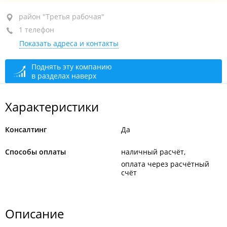
район "Третья рабочая", ул. Шилкинская, 16А
район "Третья рабочая"
1 телефон
3-й этаж, оф. 301
Показать адреса и контакты
+7 904 628-85-25
сегодня закрыто
Поднять эту компанию
в разделах наверх
Характеристики
Консалтинг
Да
Способы оплаты
наличный расчёт
оплата через расчётный
счёт
Описание