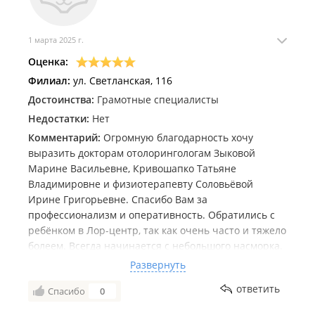
1 марта 2025 г.
Оценка:
Филиал:
ул. Светланская, 116
Достоинства:
Грамотные специалисты
Недостатки:
Нет
Комментарий:
Огромную благодарность хочу
выразить докторам отолорингологам Зыковой
Марине Васильевне, Кривошапко Татьяне
Владимировне и физиотерапевту Соловьёвой
Ирине Григорьевне. Спасибо Вам за
профессионализм и оперативность. Обратились с
ребёнком в Лор-центр, так как очень часто и тяжело
болеем. Всегда начинается с небольшого насморка.
На первом приёме ребёнку поставили диагноз,
Развернуть
расписали лечение, сделали промывание носа.
ответить
Спасибо
0
Далее отправили на физиопроцедуры. В первый же
день ребёнку стало намного легче дышать. Лечение