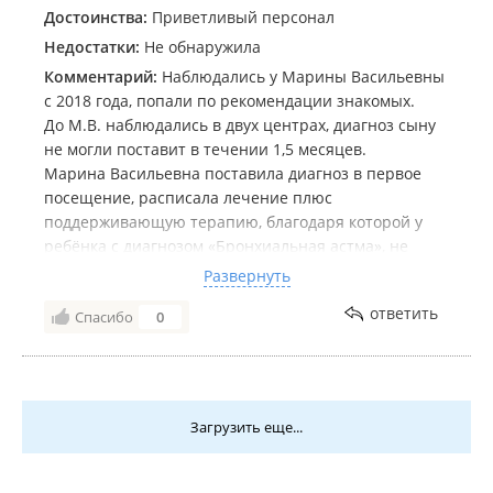
Достоинства:
Приветливый персонал
Недостатки:
Не обнаружила
Комментарий:
Наблюдались у Марины Васильевны
с 2018 года, попали по рекомендации знакомых.
До М.В. наблюдались в двух центрах, диагноз сыну
не могли поставит в течении 1,5 месяцев.
Марина Васильевна поставила диагноз в первое
посещение, расписала лечение плюс
поддерживающую терапию, благодаря которой у
ребёнка с диагнозом «Бронхиальная астма», не
было ни единого приступа до сегодняшнего дня!
Развернуть
Низкий поклон докторам, знающим своё дело)))
ответить
Спасибо
0
Марине Васильевне отдельно благодарность)))))
Загрузить еще...