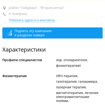
район "Гайдамак", ул. Светланская, 116
район "Гайдамак", "Вторая речка"
4 телефона
1-й этаж
Показать адреса и контакты
+7 (423) 222-51-42
+7 (423) 292-48-68
Поднять эту компанию
в разделах наверх
сегодня закрыто
Характеристики
Профили специалистов
лор, отоларинголог
физиотерапевт
Физиотерапия
УВЧ-терапия
галотерапия, галокамера
лазерная терапия
магнитотерапия, лечение
электромагнитными
полями