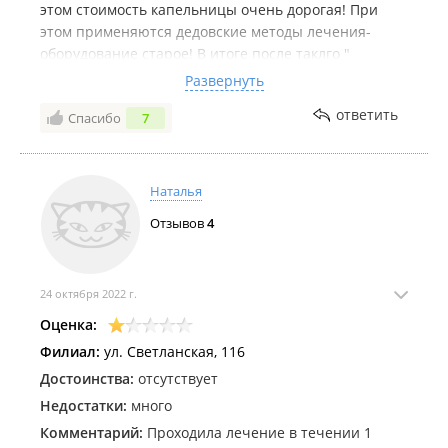
этом стоимость капельницы очень дорогая! При
этом применяются дедовские методы лечения-
оборудование старое! В итоге после таклго "
лечения" оставил крупную сумму денег в этом
Развернуть
центре, однако результат не получил! Сделал
ответить
Спасибо
7
вывод,что здесь тупо разводят на деньги! Вынужден
был обратиться в др.клинику и получил
эффективное лечение и граммотную консультацию
врача!
Наталья
Отзывов
4
24 октября 2022 г.
Оценка:
Филиал:
ул. Светланская, 116
Достоинства:
отсутствует
Недостатки:
много
Комментарий:
Проходила лечение в течении 1