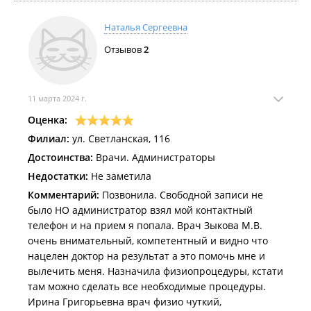
продолжалось в течении недели. Насморк
полностью прошёл. Спасибо большое докторам!
Наталья Сергеевна
Спасли нас от очередных антибиотиков. И
Отзывов
2
расписали лечение на будущее, чтобы не возникало
осложнений. Однозначно рекомендую данную
клинику по адресу Светланская 116.
11 марта 2024 г.
Оценка:
Филиал:
ул. Светланская, 116
Достоинства:
Врачи. Администраторы
Недостатки:
Не заметила
Комментарий:
Позвонила. Свободной записи не
было НО администратор взял мой контактный
телефон и на прием я попала. Врач Зыкова М.В.
очень внимательный, компетентный и видно что
нацелен доктор на результат а это помочь мне и
вылечить меня. Назначила физиопроцедуры, кстати
там можно сделать все необходимые процедуры.
Ирина Григорьевна врач физио чуткий,