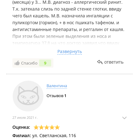
(месяца) у З... М.В. диагноз - аллергический ринит.
Т.к. затекала слизь по задней стенке глотки, ввиду
чего был кашель. М.В. назначила ингаляции с
пуликортом (гормон), + в нос пшикать тафеном. и
антигистаминные препараты, и реггалин от кашля.
При этом были зеленые выделения из носа и
температура 37,8 на что доктор заявил,что ввиду
того, что у меня обострение аллергического ринита,
Развернуть
я постоянно где-то переохлаждаюсь вот и результат
ответить
Спасибо
9
(хотя у меня отсутствует данный фактор). Однако от
этого лечение кашель и затекания по задней стенке
не проходили! Мне пришлось вновь идти к М,В, и
она назначила мне капельницы с супрастином и
Валентина
дексаметозоном (гормон), на следующий день я
Отзывов
1
проснулась и у меня лицо было все красное,
померила давление -слегка повышено, хотя у меня
всегда было пониженное давление!!! Вот такие
побочки!!!! Просто выкачка денег!!! В итоге я пошла
27 июля 2021 г.
в другой лор центр и мне там назначили
Оценка:
адекватное лечение и все очень быстро прошло!!!
Филиал:
ул. Светланская, 116
Поэтому советую обходить галамед стороной!!!!!