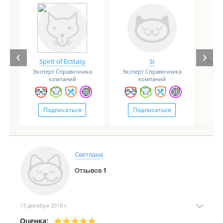
Spirit of Ecstasy
Si
Анге
Эксперт Справочника
Эксперт Справочника
Экс
компаний
компаний
Подписаться
Подписаться
Светлана
Отзывов
1
13 декабря 2018 г.
Оценка: