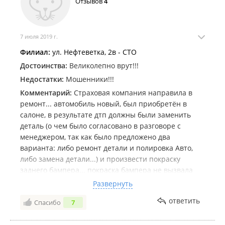
Отзывов
4
7 июля 2019 г.
Филиал:
ул. Нефтеветка, 2в - СТО
Достоинства:
Великолепно врут!!!
Недостатки:
Мошенники!!!
Комментарий:
Страховая компания направила в
ремонт... автомобиль новый, был приобретён в
салоне, в результате дтп должны были заменить
деталь (о чем было согласовано в разговоре с
менеджером, так как было предложено два
варианта: либо ремонт детали и полировка Авто,
либо замена детали...) и произвести покраску
заднего бампера... покраска бампера не вызвала
нареканий... НО, как оказалось, деталь, которую они
Развернуть
должны были заменить, НЕ заменили, хотя меня
ответить
Спасибо
7
уверили в этом... деньги за эту деталь, естественно,
взяли!!! Из сложившейся ситуации можно сделать