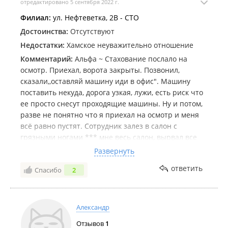
отредактировано 5 сентября 2022 г.
Филиал:
ул. Нефтеветка, 2В - СТО
Достоинства:
Отсутствуют
Недостатки:
Хамское неуважительно отношение
Комментарий:
Альфа ~ Стахование послало на
осмотр. Приехал, ворота закрыты. Позвонил,
сказали,,оставляй машину иди в офис". Машину
поставить некуда, дорога узкая, лужи, есть риск что
ее просто снесут проходящие машины. Ну и потом,
разве не понятно что я приехал на осмотр и меня
всё равно пустят. Сотрудник залез в салон с
грязными ногами *** мне весь салон, вырвал все
запчасти подчёркнуто небрежно и неуважительно
Развернуть
бросил всё на пол бокса. Вырвал дверь, оторвал
ответить
Спасибо
2
бампер,именно вырвал!кувалдой так *** по двери
багажника , как будто это металолом а не авто
стоимостью 1.5 милиона, всё сфотографирова и
сказал,, собирайте всё сами". Я сказал что не
Александр
расчитывал заниматся этим, поскольку в чистой
Отзывов
1
одежде, и что вообще то логично было бы собрать