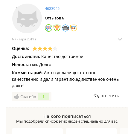
только один вывод: что эта компания ОБМАНЫВАЕТ
своих клиентов!!!
4683945
Очень неприятно, что даже такие компании-
Отзывов
6
старожилы опускаются до мошенничества и совсем
не дорожат своей репутацией, а хотят только
содрать 💰 со своих клиентов!!!
Будьте бдительны!!! Не доверяйте никому!!!
6 января 2019 г.
Оценка:
Достоинства:
Качество достойное
Недостатки:
Долго
Комментарий:
Авто сделали достаточно
качественно и дали гарантию,единственное очень
долго!
ответить
Спасибо
1
На кого подписаться
Мы подобрали список этих людей специально для вас.