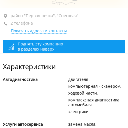
район "Первая речка", ул. Нефтеветка, 2В
район "Первая речка", "Снеговая"
(СТО)
2 телефона
+7 902 555-59-20
Показать адреса и контакты
сегодня закрыто
Поднять эту компанию
в разделах наверх
Характеристики
Автодиагностика
двигателя
компьютерная - сканером
ходовой части
комплексная диагностика
автомобиля
электрики
Услуги автосервиса
замена масла