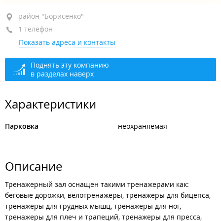
район "Борисенко", ул. Часовитина, 7
район "Борисенко"
1 телефон
пристройка
Показать адреса и контакты
+7 (423) 263-88-38
закрыто, откроется в 12:00
Поднять эту компанию
в разделах наверх
Характеристики
Парковка
неохраняемая
Описание
Тренажерный зал оснащен такими тренажерами как:
беговые дорожки, велотренажеры, тренажеры для бицепса,
тренажеры для грудных мышц, тренажеры для ног,
тренажеры для плеч и трапеций, тренажеры для пресса,