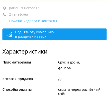
район "Снеговая", ул. Карьерная, 20А
район "Снеговая"
2 телефона
+7 914 707-76-20
Показать адреса и контакты
+7 902 556-40-55
сегодня закрыто
Поднять эту компанию
в разделах наверх
Характеристики
Пиломатериалы
брус и доска
фанера
оптовая продажа
Да
Способы оплаты
оплата через расчётный
счёт