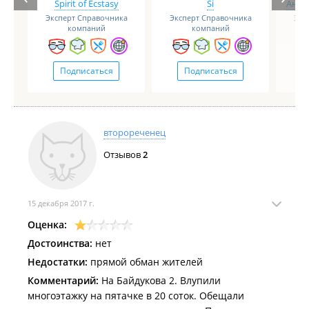
Spirit of Ecstasy
Si
Анге
Эксперт Справочника
Эксперт Справочника
Экс
компаний
компаний
Подписаться
Подписаться
второреченец
Отзывов
2
15 декабря 2017 г.
Оценка:
Достоинства:
нет
Недостатки:
прямой обман жителей
Комментарий:
На Байдукова 2. Влупили
многоэтажку на пятачке в 20 соток. Обещали