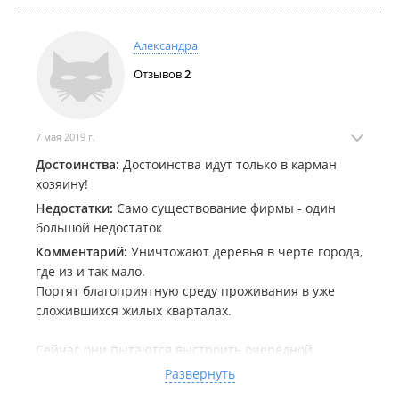
Александра
Отзывов
2
7 мая 2019 г.
Достоинства:
Достоинства идут только в карман
хозяину!
Недостатки:
Само существование фирмы - один
большой недостаток
Комментарий:
Уничтожают деревья в черте города,
где из и так мало.
Портят благоприятную среду проживания в уже
сложившихся жилых кварталах.
Сейчас они пытаются выстроить очередной
муравейник возле дома Надибаидзе 1. Вырубить все
Развернуть
деревья, лишить детей зеленой полянки, зимней