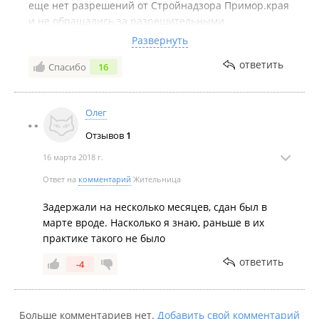
еще нет разрешений от Стройнадзора Примор.края
и не обращались за разрешительными
документами в Администрацию города. Территория
Развернуть
вокруг дома еще не благоустроена никак. Сам дом
ответить
Спасибо
16
внешне построен, но завершены ли работы внутри
- тоже неизвестно. А на календаре 27 января.
Очередной долгострой!
Олег
Отзывов
1
16 марта 2018 г.
Ответ на
комментарий
Жительница
Задержали на несколько месяцев, сдан был в
марте вроде. Насколько я знаю, раньше в их
практике такого не было
ответить
-4
Больше комментариев нет.
Добавить свой комментарий