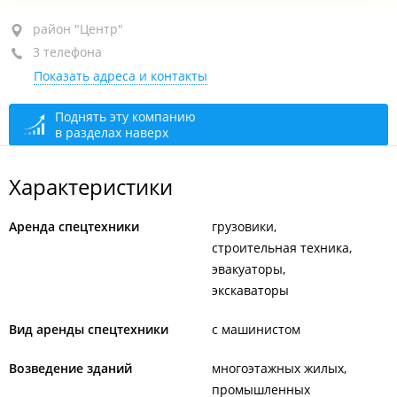
район "Центр", ул. Металлистов, 5А
район "Центр"
3 телефона
+7 (423) 226-20-11
приёмная
Показать адреса и контакты
+7 (423) 254-23-24
отдел продаж
+7 (423) 226-20-22
приёмная
Поднять эту компанию
в разделах наверх
сегодня закрыто
Характеристики
Аренда спецтехники
грузовики
строительная техника
эвакуаторы
экскаваторы
Вид аренды спецтехники
с машинистом
Возведение зданий
многоэтажных жилых
промышленных