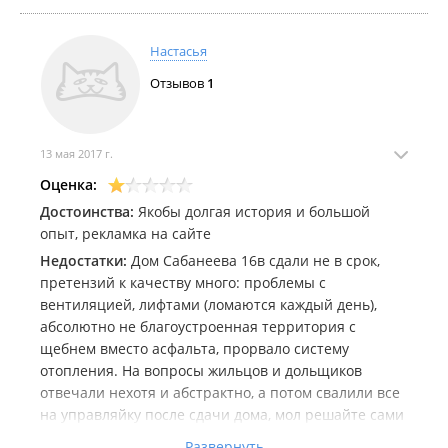
Настасья
Отзывов
1
13 мая 2017 г.
Оценка:
Достоинства:
Якобы долгая история и большой
опыт, рекламка на сайте
Недостатки:
Дом Сабанеева 16в сдали не в срок,
претензий к качеству много: проблемы с
вентиляцией, лифтами (ломаются каждый день),
абсолютно не благоустроенная территория с
щебнем вместо асфальта, прорвало систему
отопления. На вопросы жильцов и дольщиков
отвечали нехотя и абстрактно, а потом свалили все
на управляйку после сдачи дома, мол решайте сами
свои проблемы
Развернуть