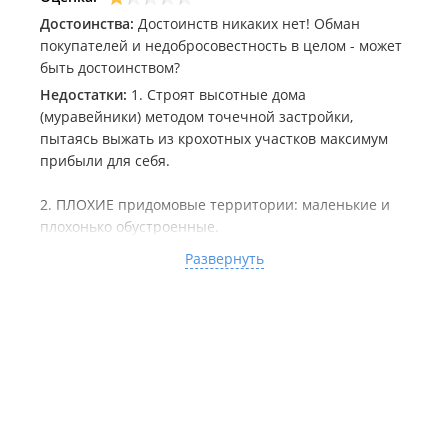
Достоинства:
Достоинств никаких нет! Обман
покупателей и недобросовестность в целом - может
быть достоинством?
Недостатки:
1. Строят высотные дома
(муравейники) методом точечной застройки,
пытаясь выжать из крохотных участков максимум
прибыли для себя.
2. ПЛОХИЕ придомовые территории: маленькие и
плохонько обустроенные.
Развернуть
3. Плохое качество материалов! Тут есть уже отзывы
на эту тему, почитайте про окна, лифты и системы
учета тепла...
4. ОБМАНЫВАЮТ потенциальных покупателей и
дольщиков! На их сайте проект дома на Байдукова, 2
выглядит не так, как в реальности. В реальности -
дом стоит посреди частных соседних домов, а на
сайте - совсем иначе, как будто рядом с домом