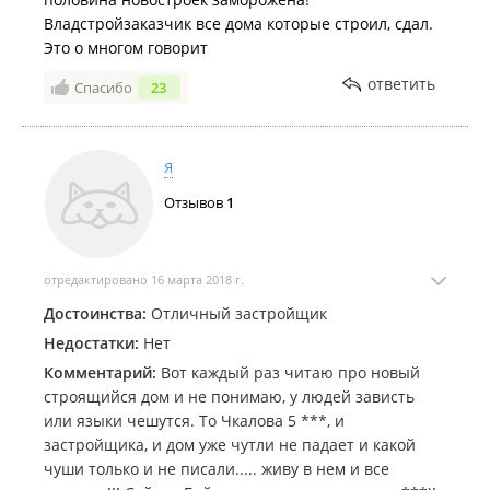
начать новую точечную стройку 23-х этажника в
Владстройзаказчик все дома которые строил, сдал.
районе ул. Надибаидзе, так там вообще участок с
Это о многом говорит
грунтовыми водами, рядышком узкая дорога на
ответить
Спасибо
23
Диомид/Детск.парк (а это пробки для всего района),
да и соседи опять же не рады таким вот проектам. В
новостях вл ру об этом был материал.
Я
Думаю, нужно обходить стороной таких
Отзывов
1
застройщиков, как "Владстройзаказчик". Это одна
из тех компаний, которые уродуют город
точечными высотками (далеко не лучшего
отредактировано 16 марта 2018 г.
качества), и грубо говоря наживаются на ухудшении
жилищных условий жильцов из соседних участков.
Достоинства:
Отличный застройщик
Недостатки:
Нет
Комментарий:
Вот каждый раз читаю про новый
строящийся дом и не понимаю, у людей зависть
или языки чешутся. То Чкалова 5 ***, и
застройщика, и дом уже чутли не падает и какой
чуши только и не писали..... живу в нем и все