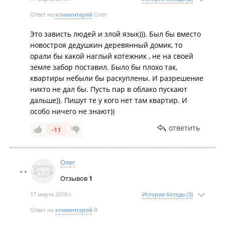
Ответ на
комментарий
Олег
Это зависть людей и злой язык))). Был бы вместо
новостроя дедушкин деревянный домик, то
орали бы какой наглый котежник , не на своей
земле забор поставил. Было бы плохо так,
квартиры небыли бы раскуплены. И разрешение
никто не дал бы. Пусть пар в облако пускают
дальше)). Пишут те у кого нет там квартир. И
особо ничего не знают))
ответить
-11
Олег
Отзывов
1
17 марта 2018 г.
История беседы (3)
Ответ на
комментарий
Я