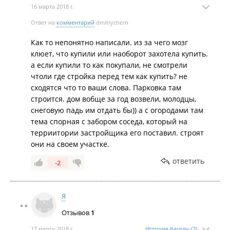
16 марта 2018 г.
Ответ на
комментарий
dmitrychern
Как то непонятно написали. из за чего мозг
клюет, что купили или наоборот захотела купить.
а если купили то как покупали, не смотрели
чтоли где стройка перед тем как купить? не
сходятся что то ваши слова. Парковка там
строится. дом вобще за год возвели, молодцы,
снеговую падь им отдать бы)) а с огородами там
тема спорная с забором соседа, который на
терриитории застройщика его поставил. строят
они на своем участке.
ответить
-2
Я
Отзывов
1
17 марта 2018 г.
История беседы (2)